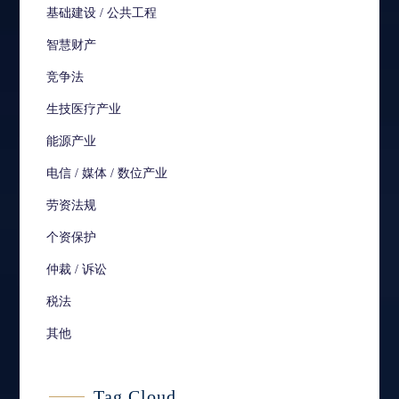
基础建设 / 公共工程
智慧财产
竞争法
生技医疗产业
能源产业
电信 / 媒体 / 数位产业
劳资法规
个资保护
仲裁 / 诉讼
税法
其他
Tag Cloud