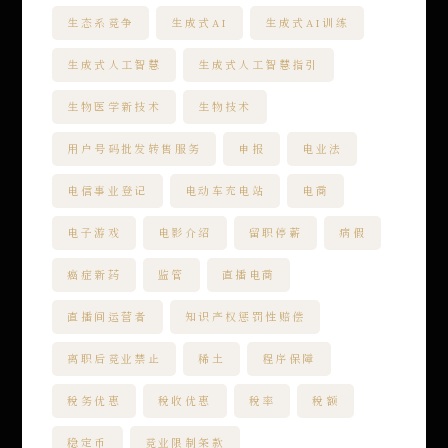
生态系竞争
生成式AI
生成式AI训练
生成式人工智慧
生成式人工智慧指引
生物医学新技术
生物技术
用户号码批发转售服务
申报
电业法
电信事业登记
电动车充电站
电商
电子游戏
电影介绍
留职停薪
病假
癌症新药
监管
直播电商
直播间运营者
知识产权惩罚性赔偿
离职后竞业禁止
稀土
程序保障
税务优惠
税收优惠
税率
税额
稳定币
竞业限制条款