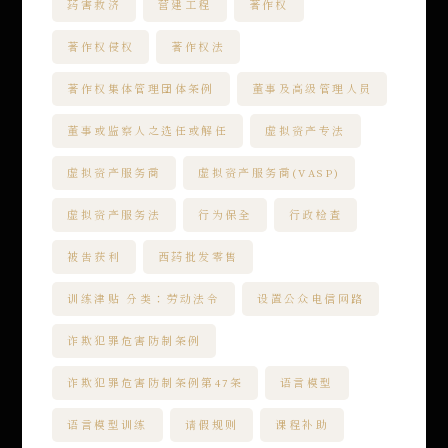
药害救济
营建工程
著作权
著作权侵权
著作权法
著作权集体管理团体条例
董事及高级管理人员
董事或监察人之选任或解任
虚拟资产专法
虚拟资产服务商
虚拟资产服务商(VASP)
虚拟资产服务法
行为保全
行政检查
被告获利
西药批发零售
训练津贴 分类：劳动法令
设置公众电信网路
诈欺犯罪危害防制条例
诈欺犯罪危害防制条例第47条
语言模型
语言模型训练
请假规则
课程补助