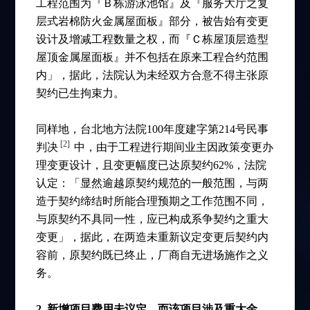
工程范围为『Ｂ栋游泳池馆』及『服务大厅之复
层式岩棉防火金属屋面板』部分，被告始有变更
设计及增减工程数量之权，而『Ｃ栋屋顶层造型
屋顶金属屋面板』并不包括在原来工程合约范围
内」，据此，法院认为未经双方合意不得主张原
契约已生拘束力。
同样地，台北地方法院100年度建字第214号民事
[2]
判决
中，由于工程进行期间业主因政策变更办
理变更设计，且变更幅度已达原契约62%，法院
认定：「显然逾越原契约规范的一般范围，与两
造于契约缔结时所能合理预期之工作范围不同，
与原契约不具同一性，应已构成系争契约之重大
变更」，据此，在两造未重新议定变更后契约内
容前，原契约既已终止，厂商自无进场施作之义
务。
2. 新增项目费用未议定，而该项目涉及重大金