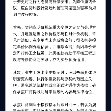
于变更时之行为态度与补偿安排。为降低履约争
议，应自契约设计及履约管理两层面加强事前规
划与过程控管。
首先，契约应明确规范重大变更之定义与处理方
式，并建置适当之议价程序与临时计价机制。常
见作法如：在变更尚未完成协议前，得依机关拟
定单价比例办理估验，并排除承揽厂商因单价未
定即行停工之抗辩。此类条款有助于平衡工程进
度与补偿协商之关系，亦为实务多所适用。
其次，业主于发出变更指示时，应以书面具体说
明变更内容、执行依据及其与原契约范围之关
联，避免以笼统措辞或非正式沟通作为依据，确
保承揽厂商得以明确掌握履约内容与法律地位。
承揽厂商则应于接获指示后即时回应，若认为属