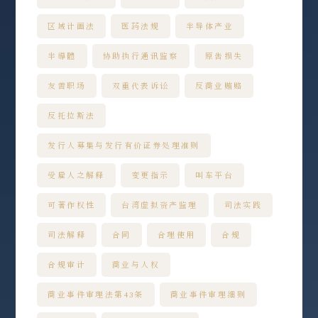
区域计画法
医药法规
半导体产业
半導體
协助执行通讯监察
原告损失
友善职场
双重代表诉讼
反商业贿赂
反托拉斯法
发行人募集与发行有价证券处理准则
受雇人之解释
变更指示
叫车平台
可著作权性
台湾虚拟资产监理
司法实践
司法解释
合同
合理使用
合规
合规审计
商业与人权
商业事件审理法第43条
商业事件审理细则