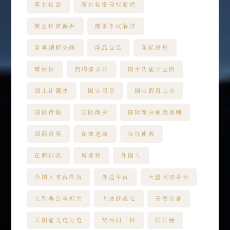
商业秘密
商业秘密侵权赔偿
商业秘密保护
商事争议解决
商事调解条例
商品包装
商标侵权
商标权
回购请求权
国土功能分区图
国土计画法
国定假日
国定假日工资
国际传输
国际商会
国际商会仲裁规则
国际贸易
在地连结
在线仲裁
在职训练
增值税
外国人
外国人来台投资
外送平台
大型网络平台
大型非公务机关
大法庭裁定
天然灾害
太阳能光电发电
契约同一性
娱乐税