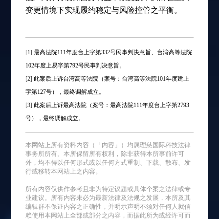
变更情境下实现履约稳定与风险控管之平衡。
[1]
最高法院111年度台上字第332号民事判决意旨、台湾高等法院
102年度上易字第792号民事判决意旨。
[2]
此案后上诉台湾高等法院（案号：台湾高等法院101年度建上
字第127号），最终调解成立。
[3]
此案后上诉最高法院（案号：最高法院111年度台上字第2793
号），最终调解成立。
本网站上所有资料内容（「内容」）均属理慈国际科技法律
事务所所有。本所保留所有权利，除非获得本所事前许可
外，均不得以任何形式或以任何方式重制、下载、散布、发
行或移转本网站上之内容。
所有内容仅供作参考且非为特定议题或具体个案之法律或专
业建议。所有内容未必为最新法律及法规之发展，本所及其
编辑群不保证内容之正确性，并明示声明不须对任何人就信
赖使用本网站上全部或部分之内容，而据此所为或经许可而