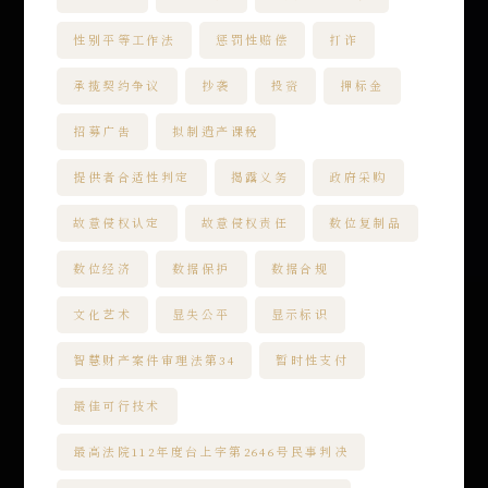
性别平等工作法
惩罚性赔偿
打诈
承揽契约争议
抄袭
投资
押标金
招募广告
拟制遗产课税
提供者合适性判定
揭露义务
政府采购
故意侵权认定
故意侵权责任
数位复制品
数位经济
数据保护
数据合规
文化艺术
显失公平
显示标识
智慧财产案件审理法第34
暂时性支付
最佳可行技术
最高法院112年度台上字第2646号民事判决