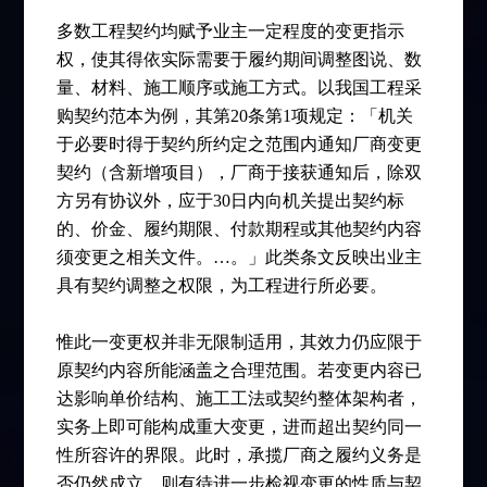
多数工程契约均赋予业主一定程度的变更指示
权，使其得依实际需要于履约期间调整图说、数
量、材料、施工顺序或施工方式。以我国工程采
购契约范本为例，其第20条第1项规定：「机关
于必要时得于契约所约定之范围内通知厂商变更
契约（含新增项目），厂商于接获通知后，除双
方另有协议外，应于30日内向机关提出契约标
的、价金、履约期限、付款期程或其他契约内容
须变更之相关文件。…。」此类条文反映出业主
具有契约调整之权限，为工程进行所必要。
惟此一变更权并非无限制适用，其效力仍应限于
原契约内容所能涵盖之合理范围。若变更内容已
达影响单价结构、施工工法或契约整体架构者，
实务上即可能构成重大变更，进而超出契约同一
性所容许的界限。此时，承揽厂商之履约义务是
否仍然成立，则有待进一步检视变更的性质与契