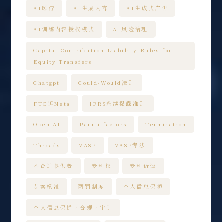
AI医疗
AI生成内容
AI生成式广告
AI训练内容授权模式
AI风险治理
Capital Contribution Liability Rules for
Equity Transfers
Chatgpt
Could-Would法则
FTC诉Meta
IFRS永续揭露准则
Open AI
Pannu factors
Termination
Threads
VASP
VASP专法
不合适提供者
专利权
专利诉讼
专案核准
两罚制度
个人信息保护
个人信息保护，合规，审计