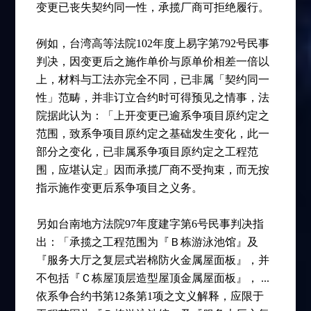
变更已丧失契约同一性，承揽厂商可拒绝履行。
例如，台湾高等法院102年度上易字第792号民事
判决，因变更后之施作单价与原单价相差一倍以
上，材料与工法亦完全不同，已非属「契约同一
性」范畴，并非订立合约时可得预见之情事，法
院据此认为：「上开变更已逾系争项目原约定之
范围，致系争项目原约定之基础发生变化，此一
部分之变化，已非属系争项目原约定之工程范
围，应堪认定」因而承揽厂商不受拘束，而无按
指示施作变更后系争项目之义务。
另如台南地方法院97年度建字第6号民事判决指
出：「承揽之工程范围为『Ｂ栋游泳池馆』及
『服务大厅之复层式岩棉防火金属屋面板』，并
不包括『Ｃ栋屋顶层造型屋顶金属屋面板』， ...
依系争合约书第12条第1项之文义解释，应限于