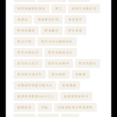
网际网路接取服务
罢工
美国专利商标局
美国法
美国著作权局
美容医学
职场性骚扰
职场霸凌
职权审查
联合采购
股东会决议撤销诉权
股东会委托书
股东会视讯会议
股东协议效力
股东权利保护
股东知情权
股份收买请求权
股权回购
育婴假
育婴留职停薪实施办法
背景调查
能源使用数量5MW以上
能源使用说明书
船舶监管
药品
药品查验登记审查准则