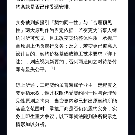
约条款是否已作妥适安排。
实务裁判多援引「契约同一性」与「合理预见
性」两大原则作为界定依据：若变更为当事人缔
约时所可预见，且未改变契约整体性质，承揽厂
商原则上仍负履行义务；反之，若变更已偏离原
设计目的、契约价格基础或施工技术要求（详下
述），则应视为新要约，否则两造间之对待给付
[1]
即有显失公平。
综上所述，工程契约虽普遍赋予业主一定程度之
变更指示权，惟此权限仍受契约同一性与合理预
见性原则之拘束。当变更内容已超出原契约所能
涵盖之范围时，承揽厂商是否仍负履约义务，实
务上即生重大争议，以下即就法院判决所揭示之
情形加以分析。