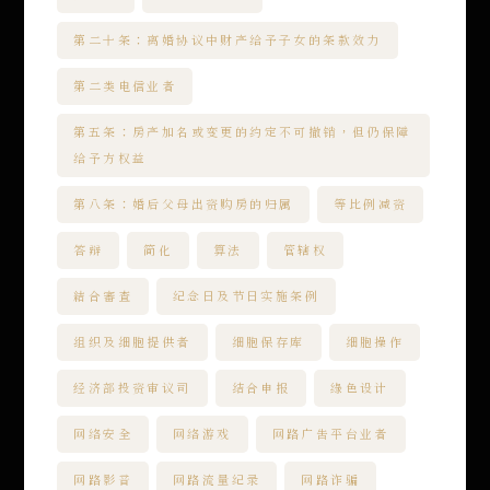
第二十条：离婚协议中财产给予子女的条款效力
第二类电信业者
第五条：房产加名或变更的约定不可撤销，但仍保障
给予方权益
第八条：婚后父母出资购房的归属
等比例减资
答辩
简化
算法
管辖权
結合審查
纪念日及节日实施条例
组织及细胞提供者
细胞保存库
细胞操作
经济部投资审议司
结合申报
绿色设计
网络安全
网络游戏
网路广告平台业者
网路影音
网路流量纪录
网路诈骗