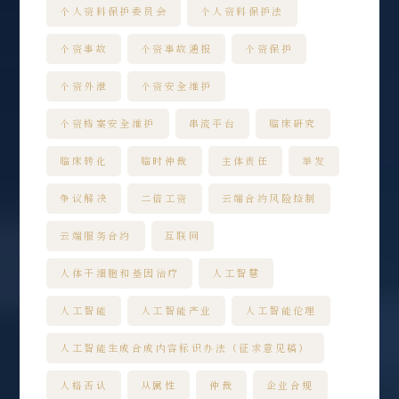
个人资料保护委员会
个人资料保护法
个资事故
个资事故通报
个资保护
个资外泄
个资安全维护
个资档案安全维护
串流平台
临床研究
临床转化
临时仲裁
主体责任
举发
争议解决
二倍工资
云端合约风险控制
云端服务合约
互联网
人体干细胞和基因治疗
人工智慧
人工智能
人工智能产业
人工智能伦理
人工智能生成合成内容标识办法（征求意见稿）
人格否认
从属性
仲裁
企业合规