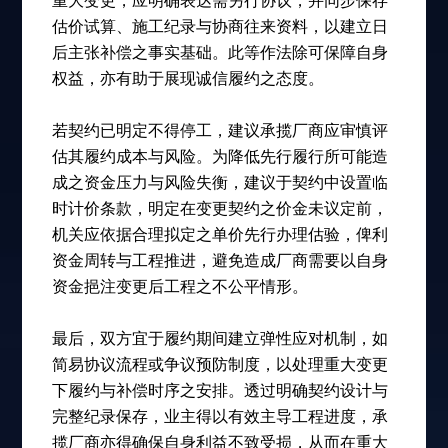
重大变更，应明确表达需另行协议，并同步保存
估价试算、施工纪录与协商往来资料，以建立日
后主张补偿之事实基础。此等作法除可保障自身
权益，亦有助于展现诚信履约之态度。
若契约已明定不得停工，建议承揽厂商应审慎评
估其履约成本与风险。为降低先行履行所可能造
成之资金压力与风险失衡，建议于契约中设置临
时计价条款，明定在变更契约之价金未议定前，
机关应依据合理拟定之单价先行办理估验，俾利
资金周转与工程推进，避免造成厂商需要以自身
资金挹注变更后工程之不公平情形。
最后，双方宜于履约期间建立弹性应对机制，如
简易协议流程或争议预防制度，以处理重大变更
下履约与补偿时序之安排。透过明确契约设计与
完整纪录保存，业主得以有效主导工程进度，承
揽厂商亦得确保自身利益不致受损，从而在重大