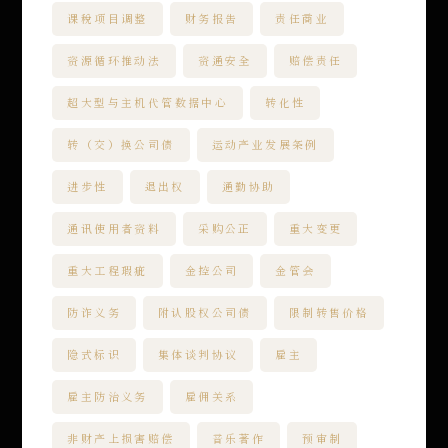
课税项目调整
财务报告
责任商业
资源循环推动法
资通安全
赔偿责任
超大型与主机代管数据中心
转化性
转（交）换公司债
运动产业发展条例
进步性
退出权
通勤协助
通讯使用者资料
采购公正
重大变更
重大工程瑕疵
金控公司
金管会
防诈义务
附认股权公司债
限制转售价格
隐式标识
集体谈判协议
雇主
雇主防治义务
雇佣关系
非财产上损害赔偿
音乐著作
预审制