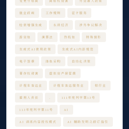
变更分包商
商标权侵害
外资准入政策
就业歧视
工作规则
征才服务
检索增强生成
永续经济
涉外争议解决
游资包
演算法
热钱包
特殊情形
生成式AI使用政策
生成式AI内部规范
电子签章
绿色采购
自动化决策
著作权侵害
虚拟资产保管商
计程车客运业
计程车客运服务业
银行业
雇用人责任
.
111年宪判字第13号
113年宪判字第11号
AI
AI 训练内容授权模式
AI 辅助发明之修订指引