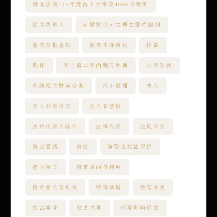
最高法院113年度台上大字第4096号裁定
最高负责人
有附款许可之再生医疗制剂
服务扣抵金额
服务水准协议
核备
欺诈
死亡前二年内赠与配偶
永续发展
永续相关财务资讯
汽车数据
法人
法人刑事责任
法人名誉权
法定代表人辞任
法律代表
法规分类
海底管线
海缆
消费者权益保护
混同用工
特定目的外利用
特定非公务机关
特殊情境
特管办法
独占事业
独占力量
环境影响评估