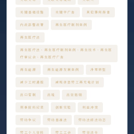
关键基础设施
关键字广告
其犯罪所得者
内政部警政署
再生医疗制剂条例
再生医疗法
再生医疗法、再生医疗制剂条例、再生技术、再生医
疗审议会、再生医疗广告
再生能源
再生能源发展条例
净零转型
减少工时通报
减班休息劳工再充电计划
出口管制
出境
出资抵销
刑事前科纪录
创新实验
利益冲突
劳动争议
劳动基准法
劳动法修法动态
劳工个人资料
劳工工会
劳资法令