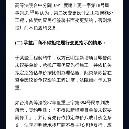
高等法院台中分院109年度建上更一字第18号民
[3]
事判决
即认为，第二次变更设计之工项属额外
工程，依契约应另行签署书面变更契约，否则承
揽厂商不负履约义务。
(二) 承揽厂商不得拒绝履行变更指示的情形：
于某些工程契约中，双方已明定新增项目即使尚
未议妥单价，承揽厂商仍应先行施工，并依机关
拟定之预估单价按比例办理估验。此类条款旨在
避免因议价争议影响工程进度，法院倾向予以尊
重。
如台湾高等法院87年度重上字第384号民事判决
所示，契约明载：「不得以新增项目单价未议妥
而停工」，并订有先行依拟定单价八成计价之条
文，法院即判断承揽厂商不得主张拒绝履行，应