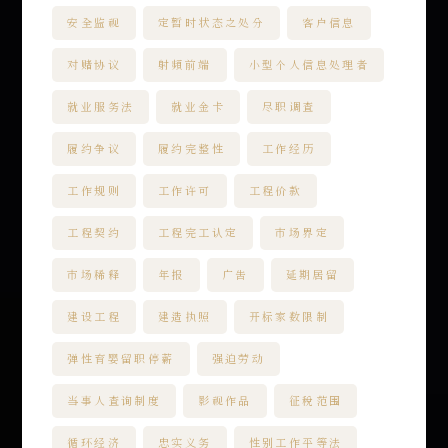
安全监视
定暂时状态之处分
客户信息
对赌协议
射頻前端
小型个人信息处理者
就业服务法
就业金卡
尽职调查
履约争议
履约完整性
工作经历
工作规则
工作许可
工程价款
工程契约
工程完工认定
市场界定
市场稀释
年报
广告
延期居留
建设工程
建造执照
开标家数限制
弹性育婴留职停薪
强迫劳动
当事人查询制度
影视作品
征税范围
循环经济
忠实义务
性别工作平等法