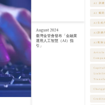
AI 訓
AI 輔
AI生成
August 2024
AI訓
臺灣金管會發布「金融業
運用人工智慧（AI）指
AI風險
引」
Articl
Compa
Capita
Liabil
Transf
Chatgp
Credit