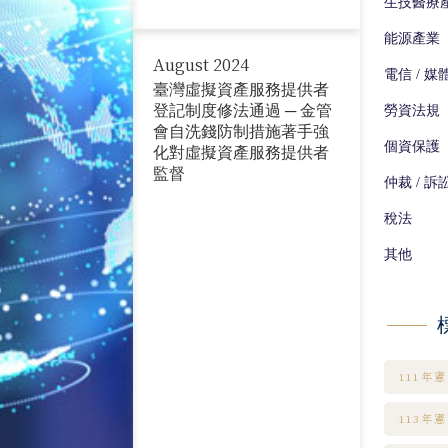
生技醫療
個資保護 (47)
能源產業
仲裁 / 訴訟 (347)
August 2024
電信 / 媒
臺灣虛擬資產服務提供者
稅法 (59)
登記制度修法通過 ─ 金管
勞資法規
會自洗錢防制措施著手強
其他 (234)
個資保護
化對虛擬資產服務提供者
監督
仲裁 / 訴
稅法
其他
111年
113年