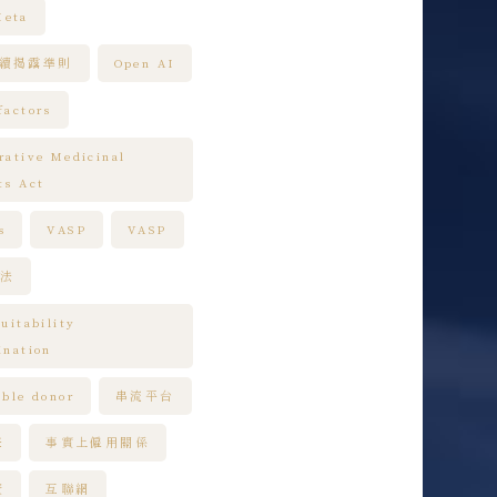
eta
永續揭露準則
Open AI
factors
rative Medicinal
ts Act
s
VASP
VASP
專法
uitability
ination
able donor
串流平台
任
事實上僱用關係
資
互聯網