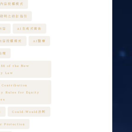
練內容授權模式
助發明之修訂指引
內容
AI生成式廣告
練內容授權模式
AI醫療
治理
e 88 of the New
ny Law
l Contribution
ity Rules for Equity
ers
t
Could-Would法則
or Protection