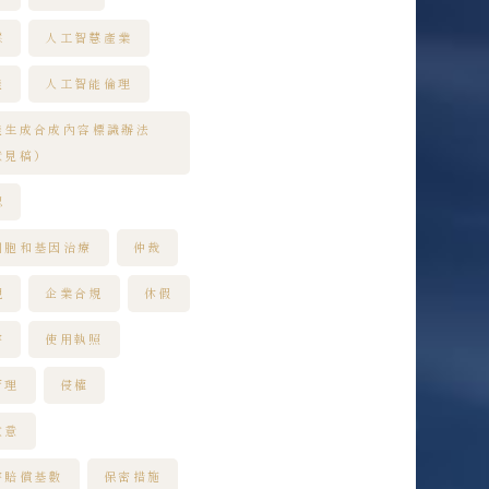
慧
人工智慧產業
能
人工智能倫理
能生成合成內容標識辦法
意見稿）
認
細胞和基因治療
仲裁
規
企業合規
休假
害
使用執照
管理
侵權
故意
害賠償基數
保密措施