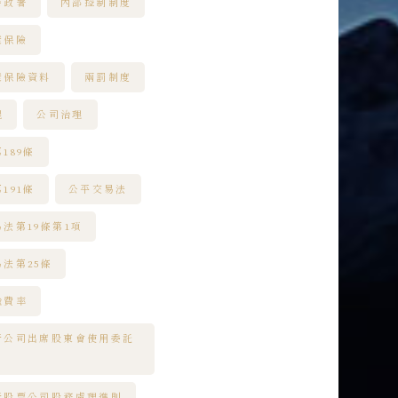
警政署
內部控制制度
康保險
康保險資料
兩罰制度
程
公司治理
189條
191條
公平交易法
法第19條第1項
法第25條
輸費率
行公司出席股東會使用委託
行股票公司股務處理準則