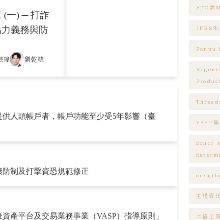
FTC訴M
一) ─ 打詐
協力義務與防
IFRS
Pannu 
芸瑋
劉乾緯
Regene
Produc
Thread
提供人頭帳戶者，帳戶功能至少受5年影響（臺
VASP
donor s
determ
錢防制及打擊資恐規範修正
unsuit
主體責
資產平台及交易業務事業（VASP）指導原則」
二倍工