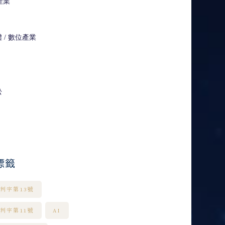
產業
體 / 數位產業
訟
標籤
憲判字第13號
憲判字第11號
AI