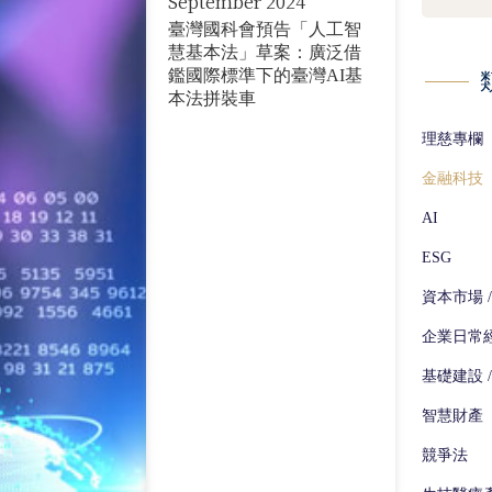
September 2024
AI (23)
臺灣國科會預告「人工智
ESG (29)
慧基本法」草案：廣泛借
鑑國際標準下的臺灣AI基
資本市場 / 併購 / 跨境投資 (260)
本法拼裝車
理慈專欄
企業日常經營涉及之法律事務 (170)
金融科技
基礎建設 / 公共工程 (113)
AI
智慧財產 (53)
ESG
競爭法 (86)
資本市場 /
生技醫療產業 (42)
企業日常
能源產業 (16)
基礎建設 
智慧財產
電信 / 媒體 / 數位產業 (57)
競爭法
勞資法規 (135)