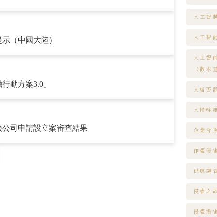
人工智
人工智
提示（中國大陸）
人工智
（徵求
行動方案3.0」
人格否
人體幹
險公司申請設立案審查結果
企業合
作權侵
供應鏈
侵權之
侵權損