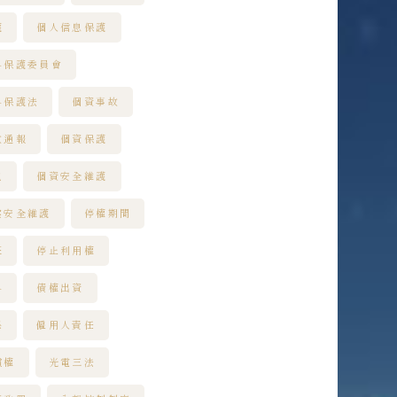
護
個人信息保護
料保護委員會
料保護法
個資事故
故通報
個資保護
洩
個資安全維護
案安全維護
停權期間
班
停止利用權
料
債權出資
係
僱用人責任
償權
光電三法