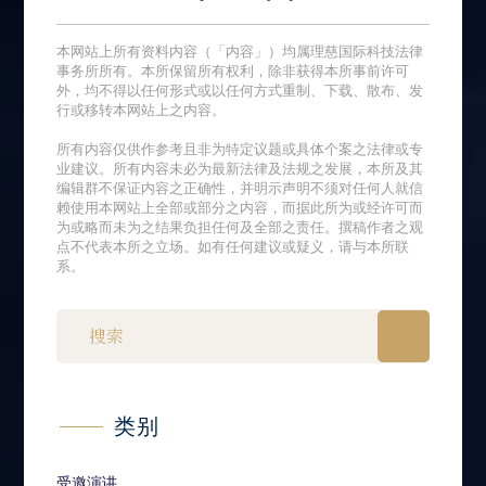
本网站上所有资料内容（「内容」）均属理慈国际科技法律
事务所所有。本所保留所有权利，除非获得本所事前许可
外，均不得以任何形式或以任何方式重制、下载、散布、发
行或移转本网站上之内容。
所有内容仅供作参考且非为特定议题或具体个案之法律或专
业建议。所有内容未必为最新法律及法规之发展，本所及其
编辑群不保证内容之正确性，并明示声明不须对任何人就信
赖使用本网站上全部或部分之内容，而据此所为或经许可而
为或略而未为之结果负担任何及全部之责任。撰稿作者之观
点不代表本所之立场。如有任何建议或疑义，请与本所联
系。
类别
受邀演讲