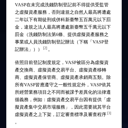
VASP在未完成洗錢防制登記前不得提供受監管
之虛擬資產服務，否則違規之自然人最高將遭處
二年以下有期徒刑或併科新臺幣五百萬元以下罰
金，違規之法人最高將遭處新臺幣五千萬元以下
罰金（洗錢防制法第6條、提供虛擬資產服務之
事業或人員洗錢防制登記辦法（下稱「VASP登
[2]
記辦法」））
。
依照目前登記制度規定，VASP被區分為虛擬資
產交換商、虛擬資產交易平台、虛擬資產移轉
商、虛擬資產保管商、虛擬資產承銷商五類。除
所有VASP皆應遵守之一般性規定外，VASP依其
所經營業務項目之不同而被課予差異化的法律遵
循義務，例如：虛擬資產交易平台因有提供「虛
擬資產集中交易市場服務」，因此需要就其平台
[3]
虛擬資產之上下架，訂定審查標準及審查程序
。