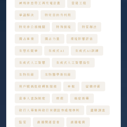
減班休息勞工再充電計畫
營建工程
爭議解決
特定目的外利用
特定非公務機關
特殊情境
特管辦法
獨占事業
獨占力量
環境影響評估
生態系競爭
生成式AI
生成式AI訓練
生成式人工智慧
生成式人工智慧指引
生物技術
生物醫學新技術
用戶號碼批發轉售服務
申報
留職停薪
當事人查詢制度
病假
癌症新藥
發行人募集與發行有價證券處理準則
盡職調查
監管
直播間運營者
直播電商