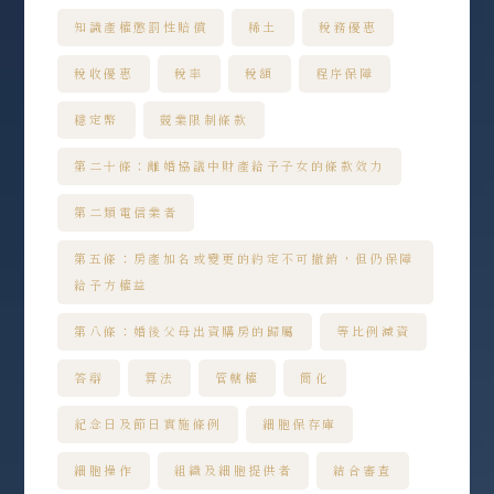
知識產權懲罰性賠償
稀土
稅務優惠
稅收優惠
稅率
稅額
程序保障
穩定幣
競業限制條款
第二十條：離婚協議中財產給予子女的條款效力
第二類電信業者
第五條：房產加名或變更的約定不可撤銷，但仍保障
給予方權益
第八條：婚後父母出資購房的歸屬
等比例減資
答辯
算法
管轄權
簡化
紀念日及節日實施條例
細胞保存庫
細胞操作
組織及細胞提供者
結合審查