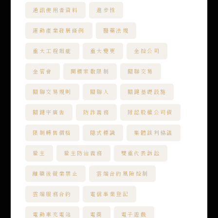
通訊使用者資料
進步性
運動產業發展條例
醫藥法規
重大工程瑕疵
重大變更
金控公司
金管會
開標家數限制
關聯交易
關聯交易規則
關聯人
關鍵基礎設施
關鍵字廣告
防詐義務
附認股權公司債
限制轉售價格
隱式標識
集體談判協議
雇主
雇主防治義務
雙重代表訴訟
離職後競業禁止
雲端合約風險控制
雲端服務合約
電信事業登記
電動車充電站
電商
電子遊戲