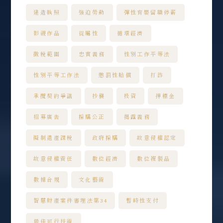
建造執照
強迫勞動
彈性育嬰留職停薪
影視作品
從屬性
循環經濟
徵稅範圍
忠實義務
性別工作平等法
性別平等工作法
懲罰性賠償
打詐
承攬契約爭議
抄襲
投資
押標金
招募廣告
採購公正
揭露義務
擬制遺產課稅
政府採購
故意侵權認定
故意侵權責任
數位經濟
數位複製品
數據合規
文化藝術
智慧財產案件審理法第34
暫時性支付
最佳可行技術