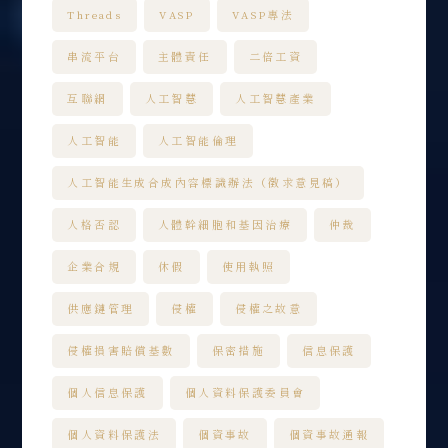
Threads
VASP
VASP專法
串流平台
主體責任
二倍工資
互聯網
人工智慧
人工智慧產業
人工智能
人工智能倫理
人工智能生成合成內容標識辦法（徵求意見稿）
人格否認
人體幹細胞和基因治療
仲裁
企業合規
休假
使用執照
供應鏈管理
侵權
侵權之故意
侵權損害賠償基數
保密措施
信息保護
個人信息保護
個人資料保護委員會
個人資料保護法
個資事故
個資事故通報