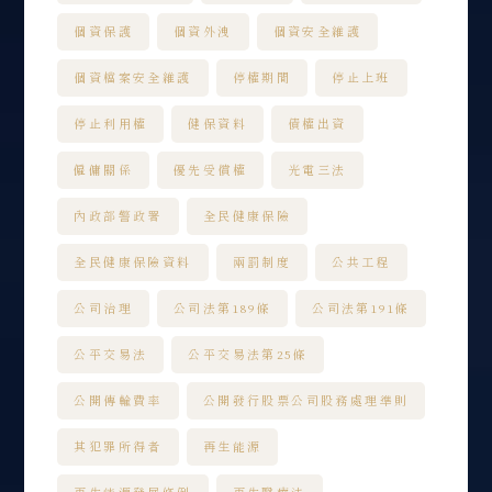
個資保護
個資外洩
個資安全維護
個資檔案安全維護
停權期間
停止上班
停止利用權
健保資料
債權出資
僱傭關係
優先受償權
光電三法
內政部警政署
全民健康保險
全民健康保險資料
兩罰制度
公共工程
公司治理
公司法第189條
公司法第191條
公平交易法
公平交易法第25條
公開傳輸費率
公開發行股票公司股務處理準則
其犯罪所得者
再生能源