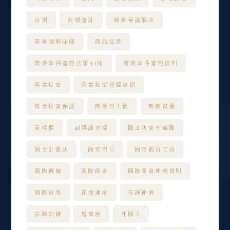
合規
合規審計
商事爭議解決
商事調解條例
商品包裝
商業事件審理法第43條
商業事件審理細則
商業秘密
商業秘密侵權賠償
商業秘密保護
商業與人權
商標侵權
商標權
回購請求權
國土功能分區圖
國土計畫法
國定假日
國定假日工資
國際傳輸
國際商會
國際商會仲裁規則
國際貿易
在地連結
在線仲裁
在職訓練
增值稅
外國人