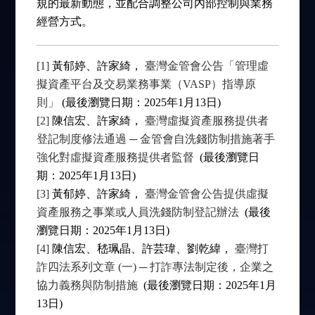
規的最新動態，並配合調整公司內部控制與業務
經營方式。
[1]
黃郁婷、許家綺，
臺灣金管會公告「管理虛
擬資產平台及交易業務事業（VASP）指導原
則」
(最後瀏覽日期：2025年1月13日)
[2]
陳信宏、許家綺，
臺灣虛擬資產服務提供者
登記制度修法通過 ─ 金管會自洗錢防制措施著手
強化對虛擬資產服務提供者監督
(最後瀏覽日
期：2025年1月13日)
[3]
黃郁婷、許家綺，
臺灣金管會公告提供虛擬
資產服務之事業或人員洗錢防制登記辦法
(最後
瀏覽日期：2025年1月13日)
[4]
陳信宏、嵇珮晶、許芸瑋、劉乾緯，
臺灣打
詐四法系列文章 (一) ─ 打詐專法制定後，企業之
協力義務與防制措施
(最後瀏覽日期：2025年1月
13日)