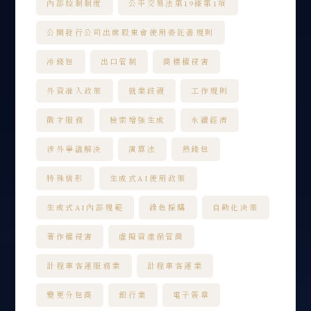
內部控制制度
公平交易法第19條第1項
公開發行公司出席股東會使用委託書規則
冷錢包
出口管制
商標權侵害
外資准入政策
就業歧視
工作規則
徵才服務
檢索增強生成
永續經濟
涉外爭議解決
演算法
熱錢包
特殊情形
生成式AI使用政策
生成式AI內部規範
綠色採購
自動化決策
著作權侵害
虛擬資產保管商
計程車客運服務業
計程車客運業
變更分包商
銀行業
電子簽章