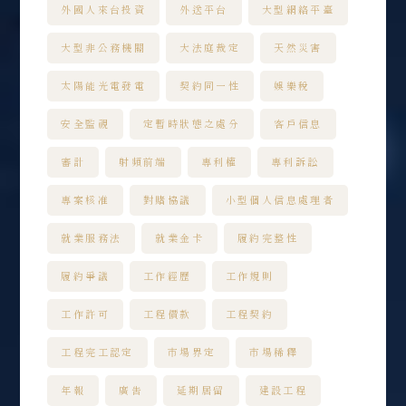
外國人來台投資
外送平台
大型網絡平臺
大型非公務機關
大法庭裁定
天然災害
太陽能光電發電
契約同一性
娛樂稅
安全監視
定暫時狀態之處分
客戶信息
審計
射頻前端
專利權
專利訴訟
專案核准
對賭協議
小型個人信息處理者
就業服務法
就業金卡
履約完整性
履約爭議
工作經歷
工作規則
工作許可
工程價款
工程契約
工程完工認定
市場界定
市場稀釋
年報
廣告
延期居留
建設工程