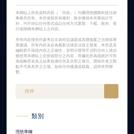
本網站上所有資料內容（「內容」）均屬理慈國際科技法律
事務所所有。本所保留所有權利，除非獲得本所事前許可
外，均不得以任何形式或以任何方式重製、下載、散布、發
行或移轉本網站上之內容。
所有內容僅供作參考且非為特定議題或具體個案之法律或專
業建議。所有內容未必為最新法律及法規之發展，本所及其
編輯群不保證內容之正確性，並明示聲明不須對任何人就信
賴使用本網站上全部或部分之內容，而據此所為或經許可而
為或略而未為之結果負擔任何及全部之責任。撰稿作者之觀
點不代表本所之立場。如有任何建議或疑義，請與本所聯
繫。
類別
理慈專欄