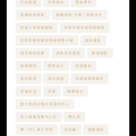
行政檢查
行為保全
被告獲利
西藥批發零售
訓練津貼 分類：勞動法令
設置公眾電信網路
詐欺犯罪危害防制條例
詐欺犯罪危害防制條例第47條
語言模型
語言模型訓練
課稅項目調整
課程補助
請假規則
變更指示
財務報告
責任商業
資料保護
資源循環推動法
資通安全
資遣
賠償責任
超大型與主機代管資料中心
身心障礙者權利公約
轉化性
轉（交）換公司債
退出權
通勤協助