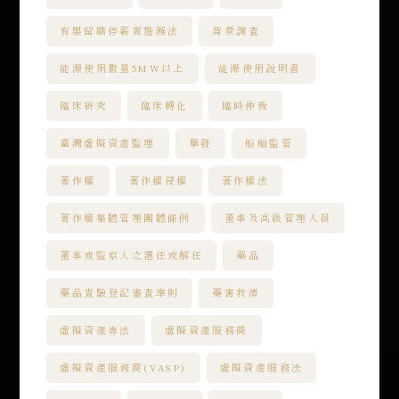
育嬰留職停薪實施辦法
背景調查
能源使用數量5MW以上
能源使用說明書
臨床研究
臨床轉化
臨時仲裁
臺灣虛擬資產監理
舉發
船舶監管
著作權
著作權侵權
著作權法
著作權集體管理團體條例
董事及高級管理人員
董事或監察人之選任或解任
藥品
藥品查驗登記審查準則
藥害救濟
虛擬資產專法
虛擬資產服務商
虛擬資產服務商(VASP)
虛擬資產服務法