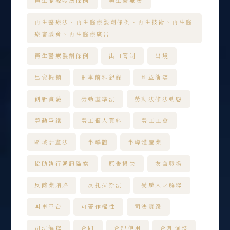
再生能源發展條例
再生醫療法
再生醫療法、再生醫療製劑條例、再生技術、再生醫
療審議會、再生醫療廣告
再生醫療製劑條例
出口管制
出境
出資抵銷
刑事前科紀錄
利益衝突
創新實驗
勞動基準法
勞動法修法動態
勞動爭議
勞工個人資料
勞工工會
區域計畫法
半導體
半導體產業
協助執行通訊監察
原告損失
友善職場
反商業賄賂
反托拉斯法
受雇人之解釋
叫車平台
可著作權性
司法實踐
司法解釋
合同
合理使用
合理調整