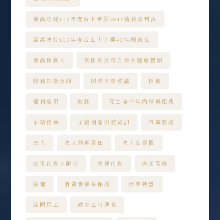
最高法院112年度台上字第2646號民事判決
最高法院113年度台上大字第4096號裁定
最高負責人
有附款許可之再生醫療製劑
服務扣抵金額
服務水準協議
核備
權利濫用
欺詐
死亡前二年內贈與配偶
永續發展
永續相關財務資訊
汽車數據
法人
法人刑事責任
法人名譽權
法定代表人辭任
法律代表
海底管線
海纜
消費者權益保護
淨零轉型
混同用工
減少工時通報