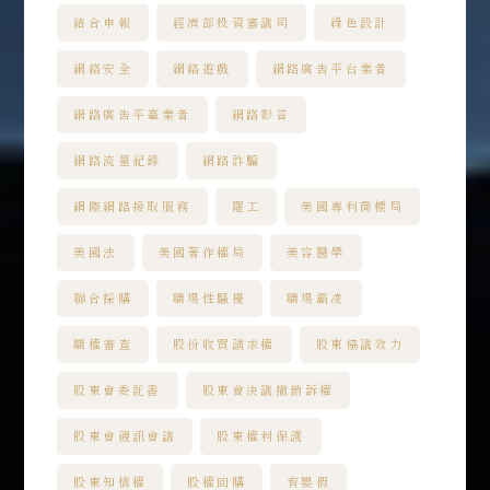
結合申報
經濟部投資審議司
綠色設計
網絡安全
網絡遊戲
網路廣告平台業者
網路廣告平臺業者
網路影音
網路流量紀錄
網路詐騙
網際網路接取服務
罷工
美國專利商標局
美國法
美國著作權局
美容醫學
聯合採購
職場性騷擾
職場霸凌
職權審查
股份收買請求權
股東協議效力
股東會委託書
股東會決議撤銷訴權
股東會視訊會議
股東權利保護
股東知情權
股權回購
育嬰假