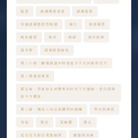
監管
直播間運營者
直播電商
知識產權懲罰性賠償
稀土
稅務優惠
稅收優惠
稅率
稅額
程序保障
穩定幣
競業限制條款
第二十條：離婚協議中財產給予子女的條款效力
第二類電信業者
第五條：房產加名或變更的約定不可撤銷，但仍保障
給予方權益
第八條：婚後父母出資購房的歸屬
等比例減資
答辯
算法
管轄權
簡化
紀念日及節日實施條例
細胞保存庫