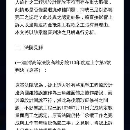
人施作之工程與設計圖說不符而存在重大瑕疵，
此情形是否僅屬瑕疵修補問題，抑或已足以影響
完工之認定？此歧異之認定結果，將直接影響上
訴人以逾期違約金抵銷工程款之主張有無理由。
本文將以該案歷審判決之見解進行分析。
二、
法院見解
(一)
臺灣高等法院高雄分院110年度建上字第5號
判決（原審）：
原審法院認為，被上訴人雖有將系爭工程原設計
邊角圓錐體誤施作為三角錐面體之施作錯誤，而
與原設計圖說不符，然此為後續瑕疵修補之問
題，不影響該工程已於103年7月11日完成約定數
量而完工之認定。原審法院仍持「承攬工作之完
成與工作有無瑕疵係屬二事」之見解，肯認上訴