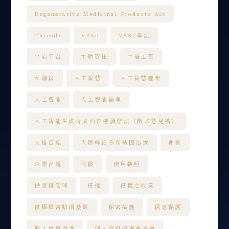
Regenerative Medicinal Products Act
Threads
VASP
VASP專法
串流平台
主體責任
二倍工資
互聯網
人工智慧
人工智慧產業
人工智能
人工智能倫理
人工智能生成合成內容標識辦法（徵求意見稿）
人格否認
人體幹細胞和基因治療
仲裁
企業合規
休假
使用執照
供應鏈管理
侵權
侵權之故意
侵權損害賠償基數
保密措施
信息保護
個人信息保護
個人資料保護委員會