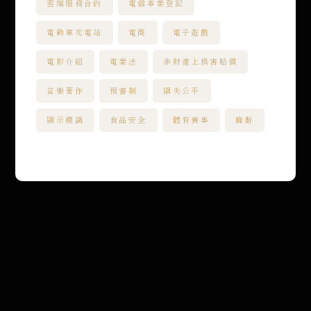
雲端服務合約
電信事業登記
電動車充電站
電商
電子遊戲
電影介紹
電業法
非財產上損害賠償
音樂著作
預審制
顯失公平
顯示標識
食品安全
體育賽事
麻醉