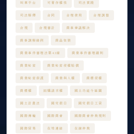
叫車平台
可著作權性
司法實踐
司法解釋
合同
合理使用
合理調整
合規
合規審計
商事爭議解決
商事調解條例
商品包裝
商業事件審理法第43條
商業事件審理細則
商業秘密
商業秘密侵權賠償
商業秘密保護
商業與人權
商標侵權
商標權
回購請求權
國土功能分區圖
國土計畫法
國定假日
國定假日工資
國際傳輸
國際商會
國際商會仲裁規則
國際貿易
在地連結
在線仲裁