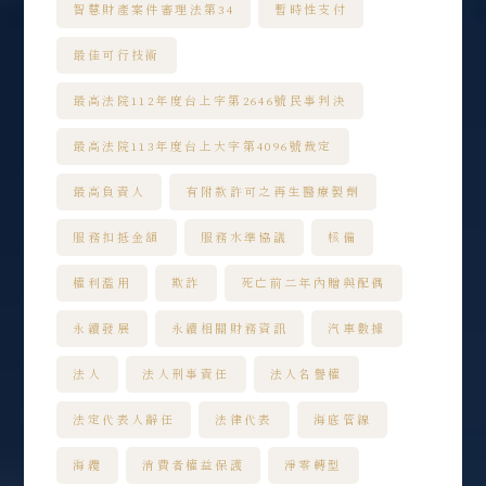
智慧財產案件審理法第34
暫時性支付
最佳可行技術
最高法院112年度台上字第2646號民事判決
最高法院113年度台上大字第4096號裁定
最高負責人
有附款許可之再生醫療製劑
服務扣抵金額
服務水準協議
核備
權利濫用
欺詐
死亡前二年內贈與配偶
永續發展
永續相關財務資訊
汽車數據
法人
法人刑事責任
法人名譽權
法定代表人辭任
法律代表
海底管線
海纜
消費者權益保護
淨零轉型