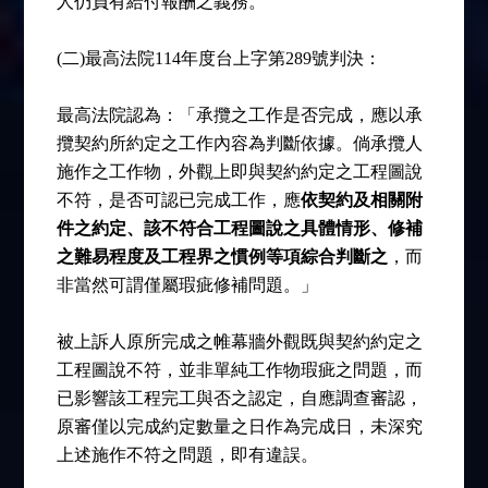
人仍負有給付報酬之義務。
(二)
最高法院114年度台上字第289號判決：
最高法院認為：「承攬之工作是否完成，應以承
攬契約所約定之工作內容為判斷依據。倘承攬人
施作之工作物，外觀上即與契約約定之工程圖說
不符，是否可認已完成工作，應
依契約及相關附
件之約定、該不符合工程圖說之具體情形、修補
之難易程度及工程界之慣例等項綜合判斷之
，而
非當然可謂僅屬瑕疵修補問題。」
被上訴人原所完成之帷幕牆外觀既與契約約定之
工程圖說不符，並非單純工作物瑕疵之問題，而
已影響該工程完工與否之認定，自應調查審認，
原審僅以完成約定數量之日作為完成日，未深究
上述施作不符之問題，即有違誤。