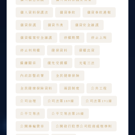
個人資料保護法
個資事故
個資事故通報
個資保護
個資外洩
個資安全維護
個資檔案安全維護
停權期間
停止上班
停止利用權
健保資料
債權出資
僱傭關係
優先受償權
光電三法
內政部警政署
全民健康保險
全民健康保險資料
兩罰制度
公共工程
公司治理
公司法第189條
公司法第191條
公平交易法
公平交易法第25條
公開傳輸費率
公開發行股票公司股務處理準則