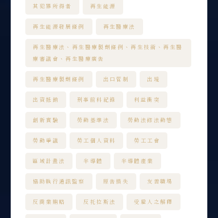
其犯罪所得者
再生能源
再生能源發展條例
再生醫療法
再生醫療法、再生醫療製劑條例、再生技術、再生醫
療審議會、再生醫療廣告
再生醫療製劑條例
出口管制
出境
出資抵銷
刑事前科紀錄
利益衝突
創新實驗
勞動基準法
勞動法修法動態
勞動爭議
勞工個人資料
勞工工會
區域計畫法
半導體
半導體產業
協助執行通訊監察
原告損失
友善職場
反商業賄賂
反托拉斯法
受雇人之解釋