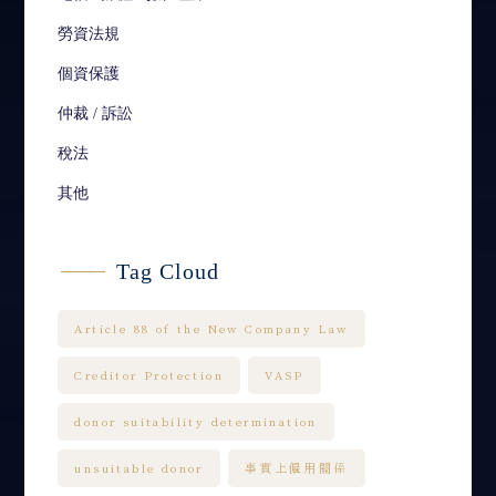
勞資法規
個資保護
仲裁 / 訴訟
稅法
其他
Tag Cloud
Article 88 of the New Company Law
Creditor Protection
VASP
donor suitability determination
unsuitable donor
事實上僱用關係