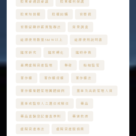
股東會視訊會議
股東權利保護
股東知情權
股權回購
育嬰假
育嬰留職停薪實施辦法
背景調查
能源使用數量5MW以上
能源使用說明書
臨床研究
臨床轉化
臨時仲裁
臺灣虛擬資產監理
舉發
船舶監管
著作權
著作權侵權
著作權法
著作權集體管理團體條例
董事及高級管理人員
董事或監察人之選任或解任
藥品
藥品查驗登記審查準則
藥害救濟
虛擬資產專法
虛擬資產服務商