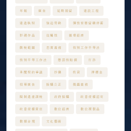
年報
廣告
延期居留
建設工程
建造執照
強迫勞動
彈性育嬰留職停薪
影視作品
從屬性
循環經濟
徵稅範圍
忠實義務
性別工作平等法
性別平等工作法
懲罰性賠償
打詐
承攬契約爭議
抄襲
投資
押標金
招募廣告
採購公正
揭露義務
擬制遺產課稅
政府採購
故意侵權認定
故意侵權責任
數位經濟
數位複製品
數據合規
文化藝術