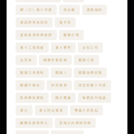
轉（交）換公司債
退出權
通勤協助
通訊使用者資料
進步性
運動產業發展條例
醫藥法規
重大工程瑕疵
重大變更
金控公司
金管會
開標家數限制
關聯交易
關聯交易規則
關聯人
關鍵基礎設施
關鍵字廣告
防詐義務
附認股權公司債
限制轉售價格
隱式標識
集體談判協議
雇主
雇主防治義務
雙重代表訴訟
離職後競業禁止
雲端合約風險控制