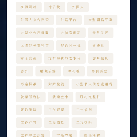
在職訓練
增值稅
外國人
外國人來台投資
外送平台
大型網絡平臺
大型非公務機關
大法庭裁定
天然災害
太陽能光電發電
契約同一性
娛樂稅
安全監視
定暫時狀態之處分
客戶信息
審計
射頻前端
專利權
專利訴訟
專案核准
對賭協議
小型個人信息處理者
就業服務法
就業金卡
履約完整性
履約爭議
工作經歷
工作規則
工作許可
工程價款
工程契約
工程完工認定
市場界定
市場稀釋