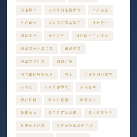
細胞操作
組織及細胞提供者
結合審查
結合申報
經濟部投資審議司
綠色設計
網絡安全
網絡遊戲
網路廣告平台業者
網路廣告平臺業者
網路影音
網路流量紀錄
網路詐騙
網際網路接取服務
罷工
美國專利商標局
美國法
美國著作權局
美容醫學
聯合採購
職場性騷擾
職場霸凌
職權審查
股份收買請求權
股東協議效力
股東會委託書
股東會決議撤銷訴權