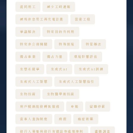
混同用工
減少工時通報
減班休息勞工再充電計畫
營建工程
爭議解決
特定目的外利用
特定非公務機關
特殊情境
特管辦法
獨占事業
獨占力量
環境影響評估
生態系競爭
生成式AI
生成式AI訓練
生成式人工智慧
生成式人工智慧指引
生物技術
生物醫學新技術
用戶號碼批發轉售服務
申報
留職停薪
當事人查詢制度
病假
癌症新藥
發行人募集與發行有價證券處理準則
盡職調查