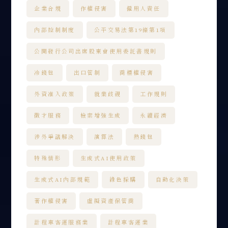
企業合規
作權侵害
僱用人責任
內部控制制度
公平交易法第19條第1項
公開發行公司出席股東會使用委託書規則
冷錢包
出口管制
商標權侵害
外資准入政策
就業歧視
工作規則
徵才服務
檢索增強生成
永續經濟
涉外爭議解決
演算法
熱錢包
特殊情形
生成式AI使用政策
生成式AI內部規範
綠色採購
自動化決策
著作權侵害
虛擬資產保管商
計程車客運服務業
計程車客運業