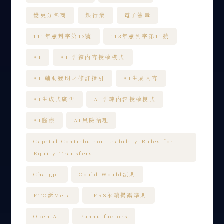
變更分包商
銀行業
電子簽章
111年憲判字第13號
113年憲判字第11號
AI
AI 訓練內容授權模式
AI 輔助發明之修訂指引
AI生成內容
AI生成式廣告
AI訓練內容授權模式
AI醫療
AI風險治理
Capital Contribution Liability Rules for
Equity Transfers
Chatgpt
Could-Would法則
FTC訴Meta
IFRS永續揭露準則
Open AI
Pannu factors