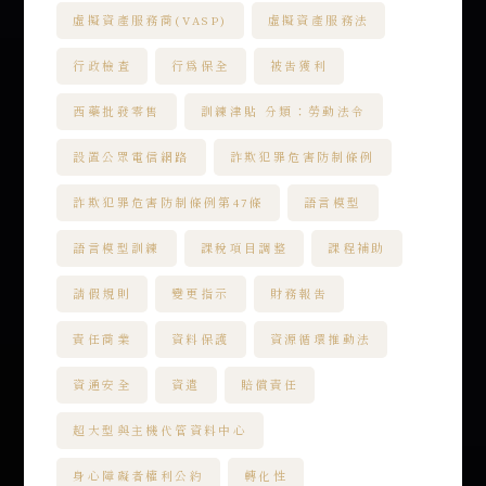
虛擬資產服務商(VASP)
虛擬資產服務法
行政檢查
行為保全
被告獲利
西藥批發零售
訓練津貼 分類：勞動法令
設置公眾電信網路
詐欺犯罪危害防制條例
詐欺犯罪危害防制條例第47條
語言模型
語言模型訓練
課稅項目調整
課程補助
請假規則
變更指示
財務報告
責任商業
資料保護
資源循環推動法
資通安全
資遣
賠償責任
超大型與主機代管資料中心
身心障礙者權利公約
轉化性