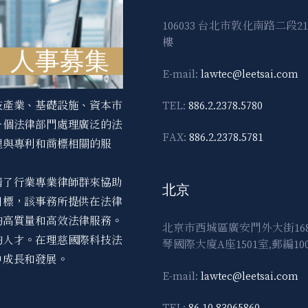
106033 台北市敦化南路二段21
樓
人事募集
E-mail:
lawtec@leetsai.com
技產業、基礎設施、資本市
TEL:
886.2.2378.5780
一個法律部門處理廣泛的法
FAX:
886.2.2378.5781
理與專利和商標相關的服
請了行業專業律師群來協助
北京
目標，該事務所提供在法律
的高質量和高效法律服務。
北京市西城區廣安門外大街168
的人才。在理慈國際科技法
琴國際大廈A座1501室,郵編100
中成長和發展。
E-mail:
lawtec@leetsai.com
TEL:
86.10.83065860