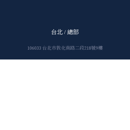
台北 / 總部
106033 台北市敦化南路二段218號9樓
E-mail:
lawtec@leetsai.com
TEL:
886.2.2378.5780
FAX:
886.2.2378.5781
北京
北京市西城區廣安門外大街168號 朗琴國際大廈A座1501