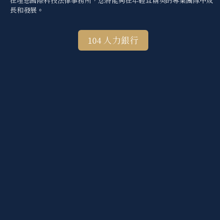
在理慈國際科技法律事務所，您將能夠在年輕且精英的專業團隊中成
長和發展。
104 人力銀行