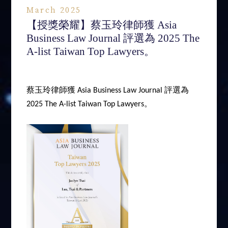
March 2025
【授獎榮耀】蔡玉玲律師獲 Asia
Business Law Journal 評選為 2025 The
A-list Taiwan Top Lawyers。
蔡玉玲律師獲
評選為
Asia Business Law Journal
。
2025 The A-list Taiwan Top Lawyers