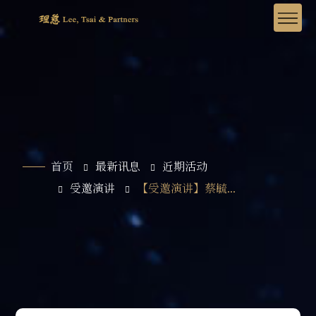
首页
最新讯息
近期活动
受邀演讲
【受邀演讲】蔡毓...