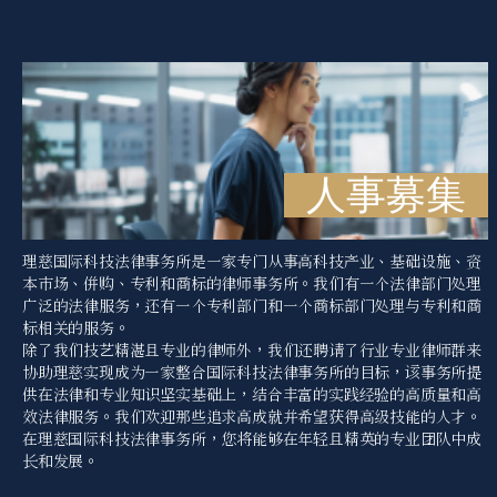
人事募集
理慈国际科技法律事务所是一家专门从事高科技产业、基础设施、资
本市场、併购、专利和商标的律师事务所。我们有一个法律部门处理
广泛的法律服务，还有一个专利部门和一个商标部门处理与专利和商
标相关的服务。
除了我们技艺精湛且专业的律师外，我们还聘请了行业专业律师群来
协助理慈实现成为一家整合国际科技法律事务所的目标，该事务所提
供在法律和专业知识坚实基础上，结合丰富的实践经验的高质量和高
效法律服务。我们欢迎那些追求高成就并希望获得高级技能的人才。
在理慈国际科技法律事务所，您将能够在年轻且精英的专业团队中成
长和发展。