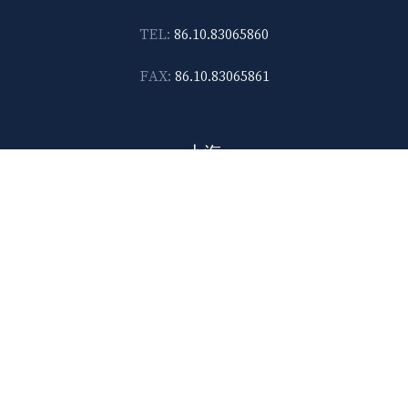
TEL:
86.10.83065860
FAX:
86.10.83065861
上海
上海市威海路567号 晶采世纪大厦14F-D, 邮编200041
E-mail:
lawtec@leetsai.com
TEL:
86.21.6288.1138
FAX:
86.21.6288.2989