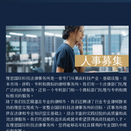
人事募集
理慈国际科技法律事务所是一家专门从事高科技产业、基础设施、资
本市场、併购、专利和商标的律师事务所。我们有一个法律部门处理
广泛的法律服务，还有一个专利部门和一个商标部门处理与专利和商
标相关的服务。
除了我们技艺精湛且专业的律师外，我们还聘请了行业专业律师群来
协助理慈实现成为一家整合国际科技法律事务所的目标，该事务所提
供在法律和专业知识坚实基础上，结合丰富的实践经验的高质量和高
效法律服务。我们欢迎那些追求高成就并希望获得高级技能的人才。
在理慈国际科技法律事务所，您将能够在年轻且精英的专业团队中成
长和发展。