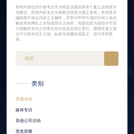
所有内容仅供作参考且非为特定议题或具体个案之法律或专
业建议。所有内容未必为最新法律及法规之发展，本所及其
编辑群不保证内容之正确性，并明示声明不须对任何人就信
赖使用本网站上全部或部分之内容，而据此所为或经许可而
为或略而未为之结果负担任何及全部之责任。撰稿作者之观
点不代表本所之立场。如有任何建议或疑义，请与本所联
系。
类别
受邀演讲
媒体专访
其他公司活动
受奖荣耀