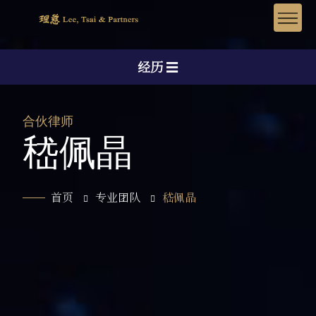
经历
☰
合伙律师
嵇佩晶
首页
专业团队
嵇佩晶