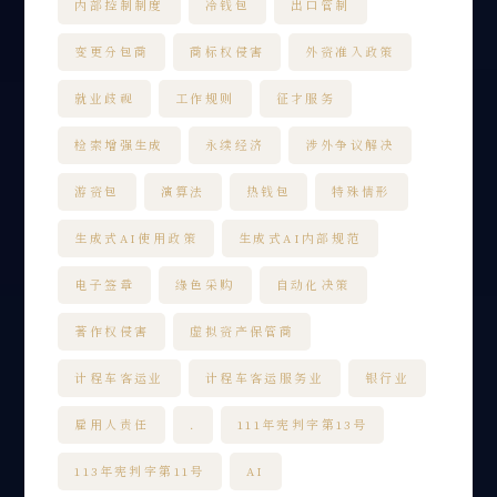
内部控制制度
冷钱包
出口管制
变更分包商
商标权侵害
外资准入政策
就业歧视
工作规则
征才服务
检索增强生成
永续经济
涉外争议解决
游资包
演算法
热钱包
特殊情形
生成式AI使用政策
生成式AI内部规范
电子签章
绿色采购
自动化决策
著作权侵害
虚拟资产保管商
计程车客运业
计程车客运服务业
银行业
雇用人责任
.
111年宪判字第13号
113年宪判字第11号
AI