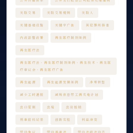
公开传输费率
公开发行股票公司股务处理准则
关联交易
关联交易规则
关联人
关键基础设施
关键字广告
其犯罪所得者
内政部警政署
再生医疗制剂条例
再生医疗法
再生医疗法、再生医疗制剂条例、再生技术、再生医
疗审议会、再生医疗广告
再生能源
再生能源发展条例
净零转型
减少工时通报
减班休息劳工再充电计划
出口管制
出境
出资抵销
刑事前科纪录
创新实验
利益冲突
劳动争议
劳动基准法
劳动法修法动态