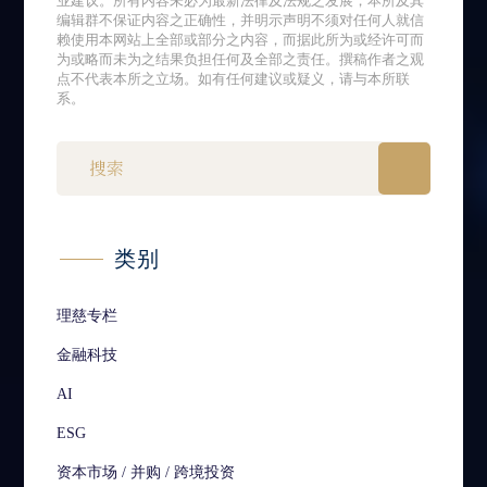
业建议。所有内容未必为最新法律及法规之发展，本所及其
编辑群不保证内容之正确性，并明示声明不须对任何人就信
赖使用本网站上全部或部分之内容，而据此所为或经许可而
为或略而未为之结果负担任何及全部之责任。撰稿作者之观
点不代表本所之立场。如有任何建议或疑义，请与本所联
系。
类别
理慈专栏
金融科技
AI
ESG
资本市场 / 并购 / 跨境投资