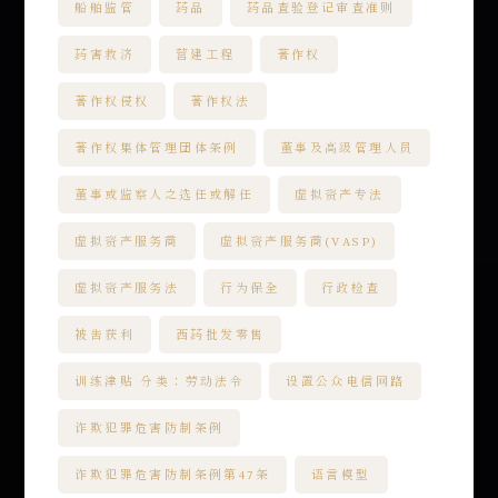
船舶监管
药品
药品查验登记审查准则
药害救济
营建工程
著作权
著作权侵权
著作权法
著作权集体管理团体条例
董事及高级管理人员
董事或监察人之选任或解任
虚拟资产专法
虚拟资产服务商
虚拟资产服务商(VASP)
虚拟资产服务法
行为保全
行政检查
被告获利
西药批发零售
训练津贴 分类：劳动法令
设置公众电信网路
诈欺犯罪危害防制条例
诈欺犯罪危害防制条例第47条
语言模型