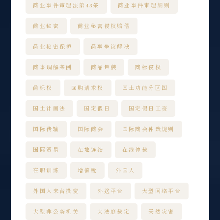
商业事件审理法第43条
商业事件审理细则
商业秘密
商业秘密侵权赔偿
商业秘密保护
商事争议解决
商事调解条例
商品包装
商标侵权
商标权
回购请求权
国土功能分区图
国土计画法
国定假日
国定假日工资
国际传输
国际商会
国际商会仲裁规则
国际贸易
在地连结
在线仲裁
在职训练
增值税
外国人
外国人来台投资
外送平台
大型网络平台
大型非公务机关
大法庭裁定
天然灾害