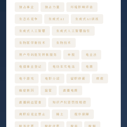
独占事业
独占力量
环境影响评估
生态系竞争
生成式AI
生成式AI训练
生成式人工智慧
生成式人工智慧指引
生物医学新技术
生物技术
用户号码批发转售服务
申报
电业法
电信事业登记
电动车充电站
电商
电子游戏
电影介绍
留职停薪
病假
癌症新药
监管
直播电商
直播间运营者
知识产权惩罚性赔偿
离职后竞业禁止
稀土
程序保障
税务优惠
税收优惠
税率
税额