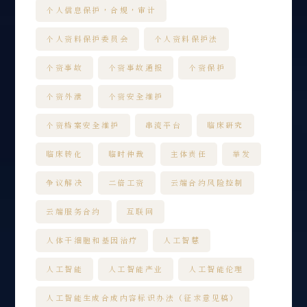
个人信息保护，合规，审计
个人资料保护委员会
个人资料保护法
个资事故
个资事故通报
个资保护
个资外泄
个资安全维护
个资档案安全维护
串流平台
临床研究
临床转化
临时仲裁
主体责任
举发
争议解决
二倍工资
云端合约风险控制
云端服务合约
互联网
人体干细胞和基因治疗
人工智慧
人工智能
人工智能产业
人工智能伦理
人工智能生成合成内容标识办法（征求意见稿）