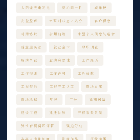
太阳能光电发电
契约同一性
娱乐税
安全监视
定暂时状态之处分
客户信息
对赌协议
射頻前端
小型个人信息处理者
就业服务法
就业金卡
尽职调查
履约争议
履约完整性
工作经历
工作规则
工作许可
工程价款
工程契约
工程完工认定
市场界定
市场稀释
年报
广告
延期居留
建设工程
建造执照
开标家数限制
弹性育婴留职停薪
强迫劳动
当事人查询制度
影视作品
征税范围