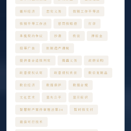
循环经济
忠实义务
性别工作平等法
性别平等工作法
惩罚性赔偿
打诈
承揽契约争议
抄袭
投资
押标金
招募广告
拟制遗产课税
提供者合适性判定
揭露义务
政府采购
故意侵权认定
故意侵权责任
数位复制品
数位经济
数据保护
数据合规
文化艺术
显失公平
显示标识
智慧财产案件审理法第34
暂时性支付
最佳可行技术