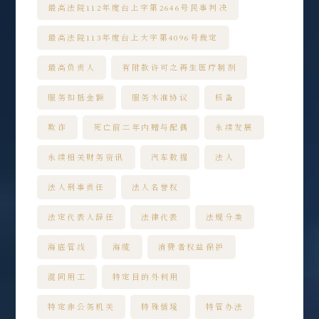
最高法院112年度台上字第2646号民事判决
最高法院113年度台上大字第4096号裁定
最高负责人
有附款许可之再生医疗制剂
服务扣抵金额
服务水准协议
核备
欺诈
死亡前二年内赠与配偶
永续发展
永续相关财务资讯
汽车数据
法人
法人刑事责任
法人名誉权
法定代表人辞任
法律代表
法规分类
海底管线
海缆
消费者权益保护
混同用工
特定目的外利用
特定非公务机关
特殊情境
特管办法