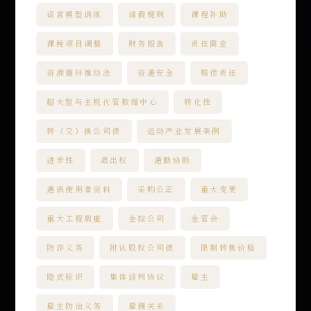
语言模型训练
请假规则
课程补助
课税项目调整
财务报告
责任商业
资源循环推动法
资通安全
赔偿责任
超大型与主机代管数据中心
转化性
转（交）换公司债
运动产业发展条例
进步性
退出权
通勤协助
通讯使用者资料
采购公正
重大变更
重大工程瑕疵
金控公司
金管会
防诈义务
附认股权公司债
限制转售价格
隐式标识
集体谈判协议
雇主
雇主防治义务
雇佣关系