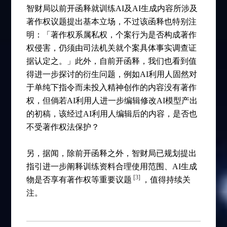
智财局以前开函释就训练AI及AI生成内容所涉及
著作权议题提出基本立场，不过该函释也特别注
明：「著作权系属私权，个案行为是否构成著作
权侵害，仍须由司法机关就个案具体事实调查证
据认定之。」此外，自前开函释，我们也看到值
得进一步探讨的衍生问题，例如AI利用人固然对
于单纯下指令而未投入精神创作的内容没有著作
权，但倘若AI利用人进一步编辑修改AI模型产出
的初稿，该经过AI利用人编辑后的内容，是否也
不受著作权法保护？
另，据闻，除前开函释之外，智财局已规划提出
指引进一步阐释训练资料合理使用范围、AI生成
[3]
物是否享有著作权等重要议题
，值得持续关
注。