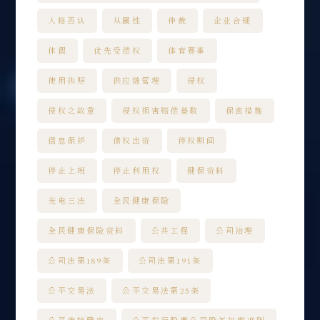
人格否认
从属性
仲裁
企业合规
休假
优先受偿权
体育赛事
使用执照
供应链管理
侵权
侵权之故意
侵权损害赔偿基数
保密措施
信息保护
债权出资
停权期间
停止上班
停止利用权
健保资料
光电三法
全民健康保险
全民健康保险资料
公共工程
公司治理
公司法第189条
公司法第191条
公平交易法
公平交易法第25条