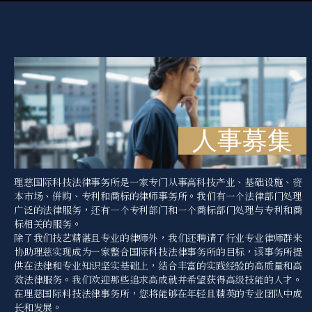
人事募集
理慈国际科技法律事务所是一家专门从事高科技产业、基础设施、资
本市场、併购、专利和商标的律师事务所。我们有一个法律部门处理
广泛的法律服务，还有一个专利部门和一个商标部门处理与专利和商
标相关的服务。
除了我们技艺精湛且专业的律师外，我们还聘请了行业专业律师群来
协助理慈实现成为一家整合国际科技法律事务所的目标，该事务所提
供在法律和专业知识坚实基础上，结合丰富的实践经验的高质量和高
效法律服务。我们欢迎那些追求高成就并希望获得高级技能的人才。
在理慈国际科技法律事务所，您将能够在年轻且精英的专业团队中成
长和发展。