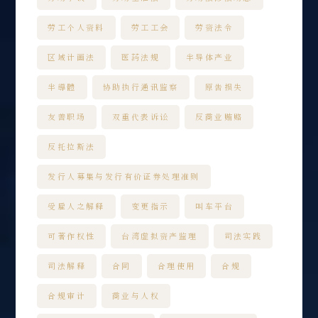
劳工个人资料
劳工工会
劳资法令
区域计画法
医药法规
半导体产业
半導體
协助执行通讯监察
原告损失
友善职场
双重代表诉讼
反商业贿赂
反托拉斯法
发行人募集与发行有价证券处理准则
受雇人之解释
变更指示
叫车平台
可著作权性
台湾虚拟资产监理
司法实践
司法解释
合同
合理使用
合规
合规审计
商业与人权