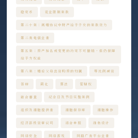
稳定币
竞业限制条款
第二十条：离婚协议中财产给予子女的条款效力
第二类电信业者
第五条：房产加名或变更的约定不可撤销，但仍保障
给予方权益
第八条：婚后父母出资购房的归属
等比例减资
答辩
简化
算法
管辖权
結合審查
纪念日及节日实施条例
组织及细胞提供者
细胞保存库
细胞操作
经济部投资审议司
结合申报
绿色设计
网络安全
网络游戏
网路广告平台业者