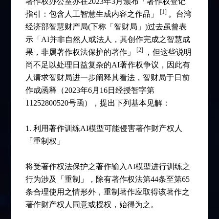
著作权办公室亦在2023年3月颁布「著作权登记
[1]
指引：包含人工智慧生成内容之作品」
。台湾
经济部智慧财产局(下称「智财局」)过去虽曾表
示「AI并非自然人或法人，其创作完成之智慧成
[2]
果，非属著作权法保护的著作」
，但这些说明
尚不足以处理日益复杂的AI著作权争议，因此有
人请求智财局进一步阐释其看法，智财局于日前
作成函释（2023年6月16日经授智字第
11252800520号函），提出下列基本见解：
1. 利用著作训练AI模型可能侵害著作财产权人
「重制权」
将受著作权法保护之著作输入AI模型进行训练之
行为涉及「重制」，除有著作权法第44条至第65
条合理使用之情形外，重制著作应取得该著作之
著作财产权人同意或授权，始得为之。