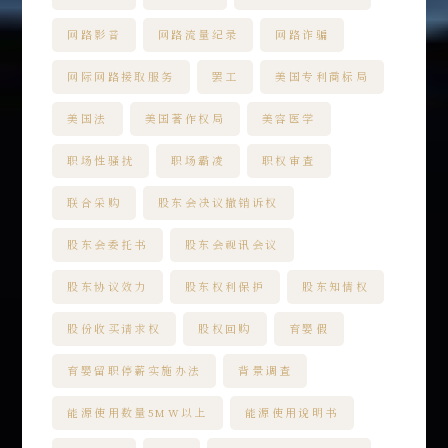
网路影音
网路流量纪录
网路诈骗
网际网路接取服务
罢工
美国专利商标局
美国法
美国著作权局
美容医学
职场性骚扰
职场霸凌
职权审查
联合采购
股东会决议撤销诉权
股东会委托书
股东会视讯会议
股东协议效力
股东权利保护
股东知情权
股份收买请求权
股权回购
育婴假
育婴留职停薪实施办法
背景调查
能源使用数量5MW以上
能源使用说明书