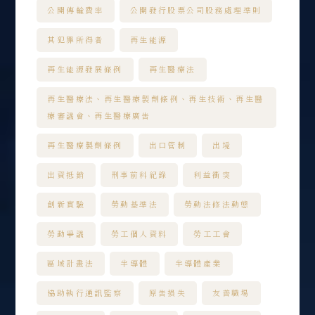
公開傳輸費率
公開發行股票公司股務處理準則
其犯罪所得者
再生能源
再生能源發展條例
再生醫療法
再生醫療法、再生醫療製劑條例、再生技術、再生醫
療審議會、再生醫療廣告
再生醫療製劑條例
出口管制
出境
出資抵銷
刑事前科紀錄
利益衝突
創新實驗
勞動基準法
勞動法修法動態
勞動爭議
勞工個人資料
勞工工會
區域計畫法
半導體
半導體產業
協助執行通訊監察
原告損失
友善職場