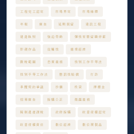
工程完工認定
市場界定
市場稀釋
年報
廣告
延期居留
建設工程
建造執照
強迫勞動
彈性育嬰留職停薪
影視作品
從屬性
循環經濟
徵稅範圍
忠實義務
性別工作平等法
性別平等工作法
懲罰性賠償
打詐
承攬契約爭議
抄襲
投資
押標金
招募廣告
採購公正
揭露義務
擬制遺產課稅
政府採購
故意侵權認定
故意侵權責任
數位經濟
數位複製品