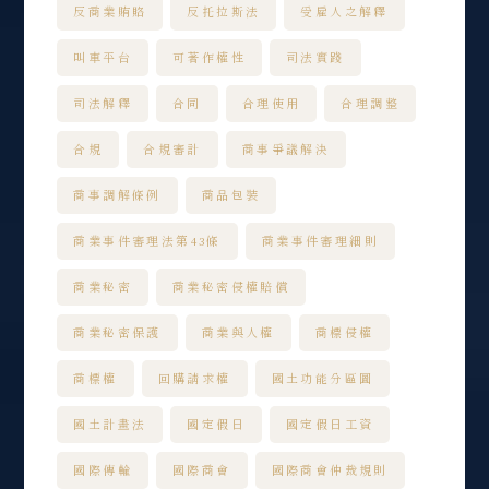
反商業賄賂
反托拉斯法
受雇人之解釋
叫車平台
可著作權性
司法實踐
司法解釋
合同
合理使用
合理調整
合規
合規審計
商事爭議解決
商事調解條例
商品包裝
商業事件審理法第43條
商業事件審理細則
商業秘密
商業秘密侵權賠償
商業秘密保護
商業與人權
商標侵權
商標權
回購請求權
國土功能分區圖
國土計畫法
國定假日
國定假日工資
國際傳輸
國際商會
國際商會仲裁規則