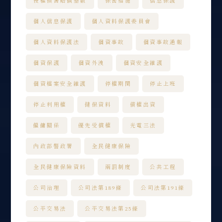
侵權損害賠償基數
保密措施
信息保護
個人信息保護
個人資料保護委員會
個人資料保護法
個資事故
個資事故通報
個資保護
個資外洩
個資安全維護
個資檔案安全維護
停權期間
停止上班
停止利用權
健保資料
債權出資
僱傭關係
優先受償權
光電三法
內政部警政署
全民健康保險
全民健康保險資料
兩罰制度
公共工程
公司治理
公司法第189條
公司法第191條
公平交易法
公平交易法第25條