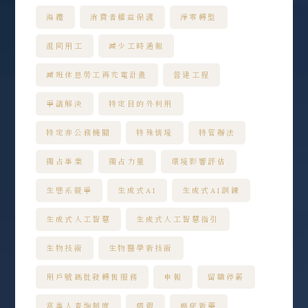
海纜
消費者權益保護
淨零轉型
混同用工
減少工時通報
減班休息勞工再充電計畫
營建工程
爭議解決
特定目的外利用
特定非公務機關
特殊情境
特管辦法
獨占事業
獨占力量
環境影響評估
生態系競爭
生成式AI
生成式AI訓練
生成式人工智慧
生成式人工智慧指引
生物技術
生物醫學新技術
用戶號碼批發轉售服務
申報
留職停薪
當事人查詢制度
病假
癌症新藥