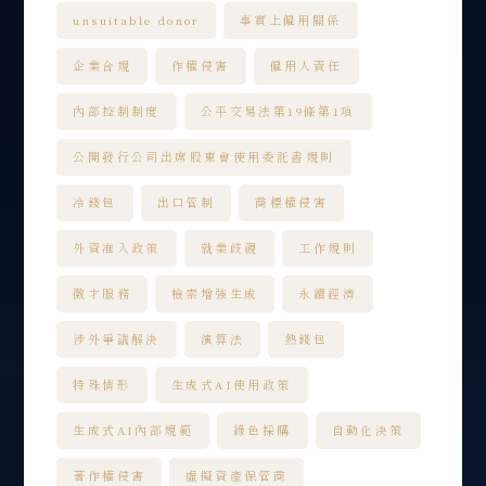
unsuitable donor
事實上僱用關係
企業合規
作權侵害
僱用人責任
內部控制制度
公平交易法第19條第1項
公開發行公司出席股東會使用委託書規則
冷錢包
出口管制
商標權侵害
外資准入政策
就業歧視
工作規則
徵才服務
檢索增強生成
永續經濟
涉外爭議解決
演算法
熱錢包
特殊情形
生成式AI使用政策
生成式AI內部規範
綠色採購
自動化決策
著作權侵害
虛擬資產保管商