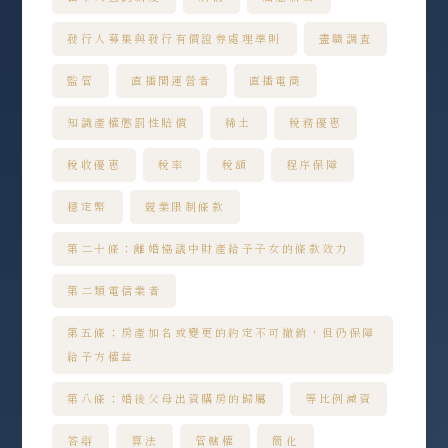
發行人募集與發行有價證券處理準則
盡職調查
監管
直播間運營者
直播電商
知識產權懲罰性賠償
稀土
稅務優惠
稅收優惠
稅率
稅額
程序保障
穩定幣
競業限制條款
第二十條：離婚協議中財產給予子女的條款效力
第二類電信業者
第五條：房產加名或變更的約定不可撤銷，但仍保障
給予方權益
第八條：婚後父母出資購房的歸屬
等比例減資
答辯
算法
管轄權
簡化