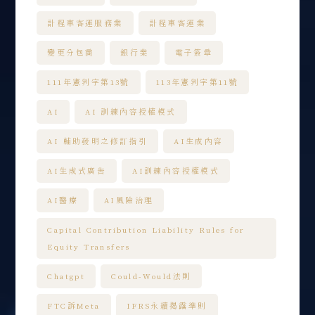
計程車客運服務業
計程車客運業
變更分包商
銀行業
電子簽章
111年憲判字第13號
113年憲判字第11號
AI
AI 訓練內容授權模式
AI 輔助發明之修訂指引
AI生成內容
AI生成式廣告
AI訓練內容授權模式
AI醫療
AI風險治理
Capital Contribution Liability Rules for
Equity Transfers
Chatgpt
Could-Would法則
FTC訴Meta
IFRS永續揭露準則