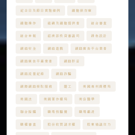
紀念日及節日實施條例
細胞保存庫
細胞操作
組織及細胞提供者
結合審查
結合申報
經濟部投資審議司
綠色設計
網絡安全
網絡遊戲
網路廣告平台業者
網路廣告平臺業者
網路影音
網路流量紀錄
網路詐騙
網際網路接取服務
罷工
美國專利商標局
美國法
美國著作權局
美容醫學
聯合採購
職場性騷擾
職場霸凌
職權審查
股份收買請求權
股東協議效力