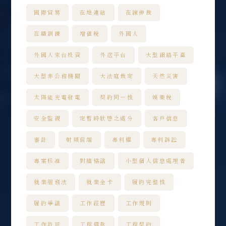
國際貿易
在地連結
在線仲裁
在職訓練
增值稅
外國人
外國人來台投資
外送平台
大型網絡平臺
大型非公務機關
大法庭裁定
天然災害
太陽能光電發電
契約同一性
娛樂稅
安全監視
定暫時狀態之處分
客戶信息
審計
射頻前端
專利權
專利訴訟
專案核准
對賭協議
小型個人信息處理者
就業服務法
就業金卡
履約完整性
履約爭議
工作經歷
工作規則
工作許可
工程價款
工程契約