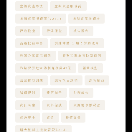
虛擬資產專法
虛擬資產服務商
虛擬資產服務商(VASP)
虛擬資產服務法
行政檢查
行為保全
被告獲利
西藥批發零售
訓練津貼 分類：勞動法令
設置公眾電信網路
詐欺犯罪危害防制條例
詐欺犯罪危害防制條例第47條
語言模型
語言模型訓練
課稅項目調整
課程補助
請假規則
變更指示
財務報告
責任商業
資料保護
資源循環推動法
資通安全
資遣
賠償責任
超大型與主機代管資料中心