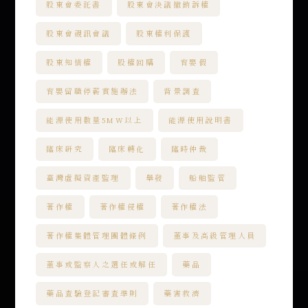
股東會委託書
股東會決議撤銷訴權
股東會視訊會議
股東權利保護
股東知情權
股權回購
育嬰假
育嬰留職停薪實施辦法
背景調查
能源使用數量5MW以上
能源使用說明書
臨床研究
臨床轉化
臨時仲裁
臺灣虛擬資產監理
舉發
船舶監管
著作權
著作權侵權
著作權法
著作權集體管理團體條例
董事及高級管理人員
董事或監察人之選任或解任
藥品
藥品查驗登記審查準則
藥害救濟