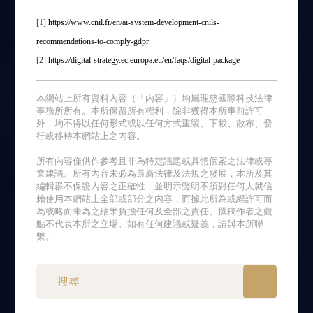
[1]
https://www.cnil.fr/en/ai-system-development-cnils-
recommendations-to-comply-gdpr
[2]
https://digital-strategy.ec.europa.eu/en/faqs/digital-package
本網站上所有資料內容（「內容」）均屬理慈國際科技法律
事務所所有。本所保留所有權利，除非獲得本所事前許可
外，均不得以任何形式或以任何方式重製、下載、散布、發
行或移轉本網站上之內容。
所有內容僅供作參考且非為特定議題或具體個案之法律或專
業建議。所有內容未必為最新法律及法規之發展，本所及其
編輯群不保證內容之正確性，並明示聲明不須對任何人就信
賴使用本網站上全部或部分之內容，而據此所為或經許可而
為或略而未為之結果負擔任何及全部之責任。撰稿作者之觀
點不代表本所之立場。如有任何建議或疑義，請與本所聯
繫。