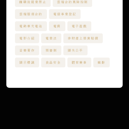
離職後競業禁止
雲端合約風險控制
雲端服務合約
電信事業登記
電動車充電站
電商
電子遊戲
電影介紹
電業法
非財產上損害賠償
音樂著作
預審制
顯失公平
顯示標識
食品安全
體育賽事
麻醉