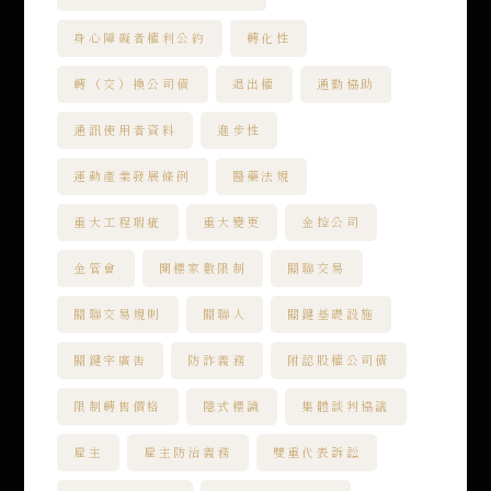
身心障礙者權利公約
轉化性
轉（交）換公司債
退出權
通勤協助
通訊使用者資料
進步性
運動產業發展條例
醫藥法規
重大工程瑕疵
重大變更
金控公司
金管會
開標家數限制
關聯交易
關聯交易規則
關聯人
關鍵基礎設施
關鍵字廣告
防詐義務
附認股權公司債
限制轉售價格
隱式標識
集體談判協議
雇主
雇主防治義務
雙重代表訴訟