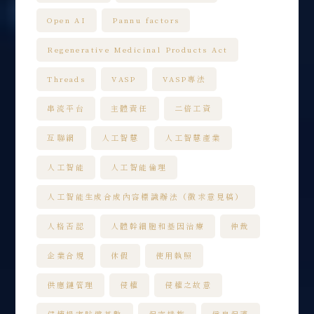
Open AI
Pannu factors
Regenerative Medicinal Products Act
Threads
VASP
VASP專法
串流平台
主體責任
二倍工資
互聯網
人工智慧
人工智慧產業
人工智能
人工智能倫理
人工智能生成合成內容標識辦法（徵求意見稿）
人格否認
人體幹細胞和基因治療
仲裁
企業合規
休假
使用執照
供應鏈管理
侵權
侵權之故意