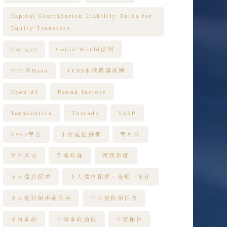
Capital Contribution Liability Rules for
Equity Transfers
Chatgpt
Could-Would法则
FTC诉Meta
IFRS永续揭露准则
Open AI
Pannu factors
Termination
Threads
VASP
VASP专法
不合适提供者
专利权
专利诉讼
专案核准
两罚制度
个人信息保护
个人信息保护，合规，审计
个人资料保护委员会
个人资料保护法
个资事故
个资事故通报
个资保护