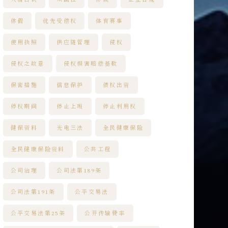
休假
优先受偿权
体育赛事
使用执照
供应链管理
侵权
侵权之故意
侵权损害赔偿基数
保密措施
信息保护
债权出资
停权期间
停止上班
停止利用权
健保资料
光电三法
全民健康保险
全民健康保险资料
公共工程
公司治理
公司法第189条
公司法第191条
公平交易法
公平交易法第25条
公开传输费率