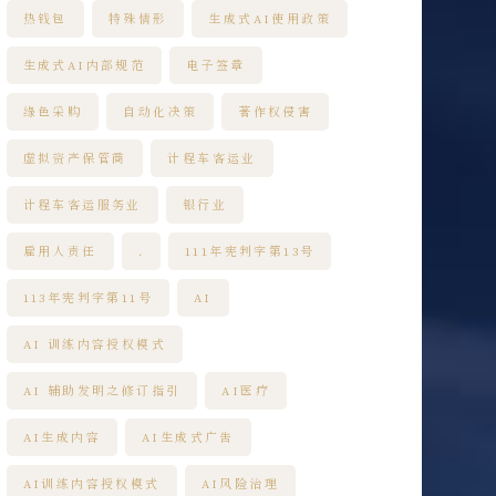
热钱包
特殊情形
生成式AI使用政策
生成式AI内部规范
电子签章
绿色采购
自动化决策
著作权侵害
虚拟资产保管商
计程车客运业
计程车客运服务业
银行业
雇用人责任
.
111年宪判字第13号
113年宪判字第11号
AI
AI 训练内容授权模式
AI 辅助发明之修订指引
AI医疗
AI生成内容
AI生成式广告
AI训练内容授权模式
AI风险治理