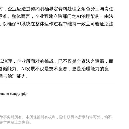
练时，企业应透过契约明确界定资料处理之角色分工与责任
标准。整体而言，企业宜建立跨部门之AI治理架构，由法
，以确保AI系统在整体运作过程中维持一致且可验证之法
合式治理，企业所面对的挑战，已不仅是个资法之遵循，而
遵循能力。AI发展不仅是技术竞赛，更是治理能力的竞
循与治理能力。
tions-to-comply-gdpr
律事务所所有。本所保留所有权利，除非获得本所事前许可外，均不
转本网站上之内容。