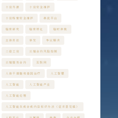
个资外泄
个资安全维护
个资档案安全维护
串流平台
临床研究
临床转化
临时仲裁
主体责任
举发
争议解决
二倍工资
云端合约风险控制
云端服务合约
互联网
人体干细胞和基因治疗
人工智慧
人工智能
人工智能产业
人工智能伦理
人工智能生成合成内容标识办法（征求意见稿）
人格否认
从属性
仲裁
企业合规