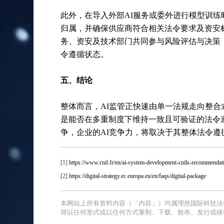
此外，在导入外部AI服务或委外进行模型训
归属，并确保供应商符合相关法令要求及资安
务、资安及技术部门共同参与风险评估与决策
令遵循状态。
五、结论
整体而言，AI监管正快速由单一法规走向整
是能否在多重制度下维持一致且可验证的法令
争，企业的AI竞争力，将取决于其整体法令遵
[1]
https://www.cnil.fr/en/ai-system-development-cnils-recommenda
[2]
https://digital-strategy.ec.europa.eu/en/faqs/digital-package
本网站上所有资料内容（「内容」）均属理慈国际科技法
得以任何形式或以任何方式重制、下载、散布、发行或移