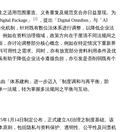
生之适用范围重迭、义务重复及规范竞合亦日益显现。为
[2]
l Package」
，提出「Digital Omnibus」与「AI
法与简化机制，针对既有数位法体系进行调整，以降低企业法
。例如在资料治理领域，政策方向在于厘清不同法规间之
面，亦讨论调整部分核心概念，例如在特定情况下重新界
资料可用性之需求。同时，亦有放宽部分资料利用条件及优
虽有助于降低企业法令遵循负担，亦引发是否削弱既有个
数位法制已由「体系建构」进一步迈入「制度调和与再平衡」阶
单一法规，转为掌握多法规间之平衡与互动。
5年1月14日制定公布，正式建立AI治理之制度基础。该
基本原则，包括隐私与资料保护、透明性、公平性及问责机