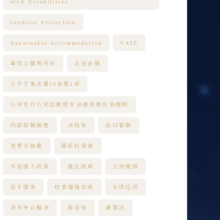
with Disabilities
Creditor Protection
Reasonable Accommodation
VASP
事实上雇用关系
企业合规
公平交易法第19条第1项
公开发行公司出席股东会使用委托书规则
内部控制制度
冷钱包
出口管制
变更分包商
商标权侵害
外资准入政策
就业歧视
工作规则
征才服务
检索增强生成
永续经济
涉外争议解决
游资包
演算法