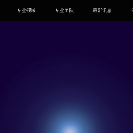
专业领域
专业团队
最新讯息