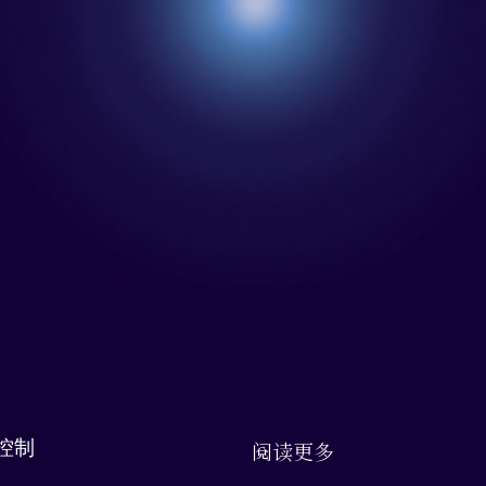
控制
阅读更多