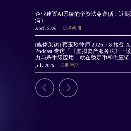
企业建置AI系统的个资法令遵循：近
湾）
April 2026
法律新闻
[媒体采访] 蔡玉玲律师 2026.7.8 接受 X
Podcast 专访「《虚拟资产服务法
力与杀手级应用，就在稳定币和供应链
July 2026
近期活动