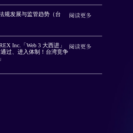
期法规发展与监管趋势（台
阅读更多
REX Inc.「Web 3 大西进」
阅读更多
》三读通过、进入体制！台湾竞争
」