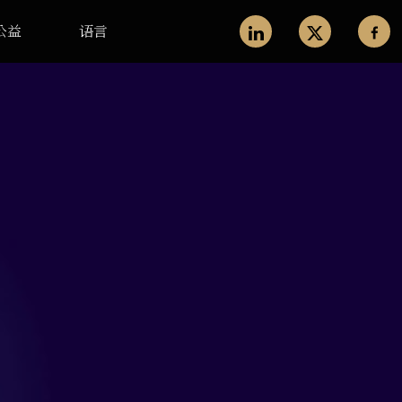
公益
语言