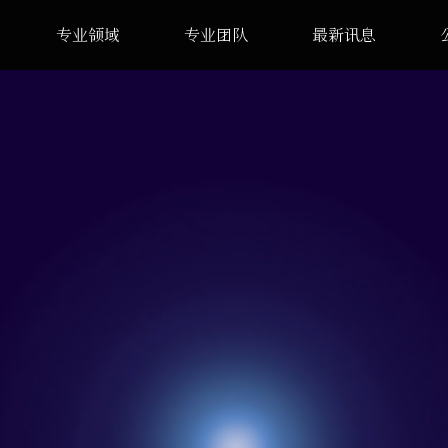
专业领域
专业团队
最新讯息