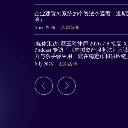
企业建置AI系统的个资法令遵循：近
湾）
April 2026
法律新闻
[媒体采访] 蔡玉玲律师 2026.7.8 接受 X
Podcast 专访「《虚拟资产服务法
力与杀手级应用，就在稳定币和供应链
July 2026
近期活动