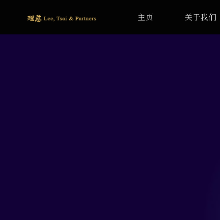
主页
关于我们