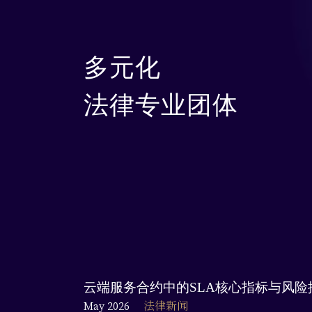
多元化
法律专业团体
云端服务合约中的SLA核心指标与风险
May 2026
法律新闻