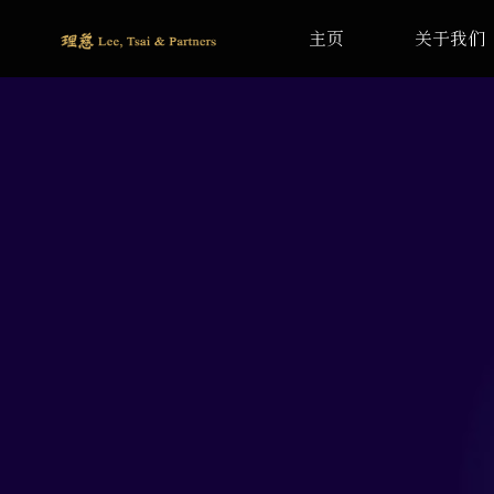
主页
关于我们