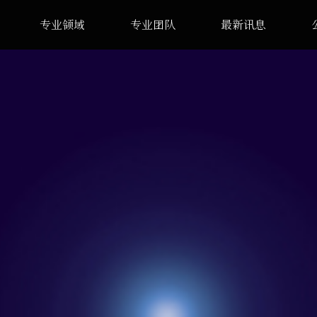
专业领域
专业团队
最新讯息