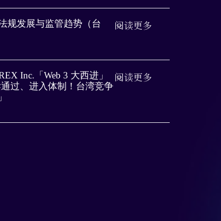
期法规发展与监管趋势（台
阅读更多
REX Inc.「Web 3 大西进」
阅读更多
》三读通过、进入体制！台湾竞争
」