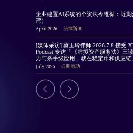
企业建置AI系统的个资法令遵循：近
湾）
April 2026
法律新闻
[媒体采访] 蔡玉玲律师 2026.7.8 接受 X
Podcast 专访「《虚拟资产服务法
力与杀手级应用，就在稳定币和供应链
July 2026
近期活动