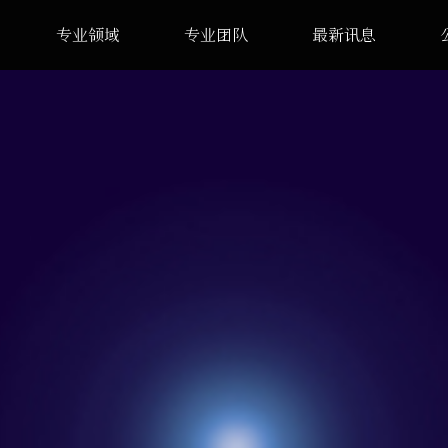
专业领域
专业团队
最新讯息