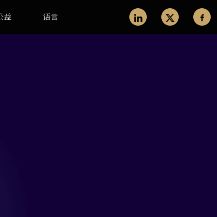
公益
语言