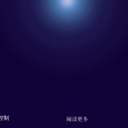
控制
阅读更多